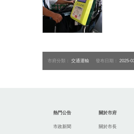
市民限定乘車碼3月21日啟
用，手機掃碼搭乘公車即可
享雙十優惠_0
市府分類：
交通運輸
發布日期：
2025-0
:::
熱門公告
關於市府
市政新聞
關於市長