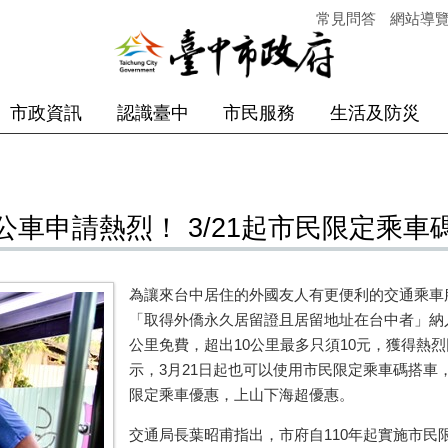
常見問答
網站導
市政資訊
認識臺中
市民服務
生活及防災
車申請熱烈！ 3/21起市民限定乘車
為讓來台中居住的外國友人有更便利的交通乘車
「取得外僑永久居留證且居留地址在台中者」納
公里免費，超出
10
公里最多只須
10
元，獲得熱烈
示，
3
月
21
日起也可以使用市民限定乘車碼搭車
限定乘車優惠，上山下海超優惠。
交通局長葉昭甫指出，市府自
110
年起實施市民