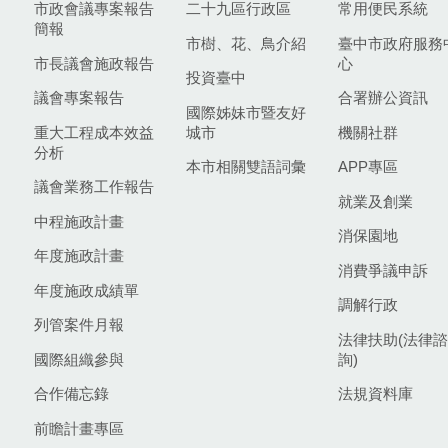
市政會議專案報告
二十九區行政區
常用便民系統
簡報
市樹、花、鳥介紹
臺中市政府服務
市長議會施政報告
心
投資臺中
議會專案報告
合署辦公資訊
國際姊妹市暨友好
重大工程成本效益
城市
機關社群
分析
本市相關雙語詞彙
APP專區
議會業務工作報告
就業及創業
中程施政計畫
消保園地
年度施政計畫
消費爭議申訴
年度施政成績單
調解行政
列管案件月報
法律扶助(法律諮
國際組織參與
詢)
合作備忘錄
法規資料庫
前瞻計畫專區