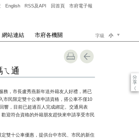
覽
English
RSS及API
回首頁
市府電子報
網站連結
市府各機關
小
字級
中
大
碼ㄟ通
分
享
《
服務，市長盧秀燕新年送外籍友人好禮，將已
入市民限定雙十公車申請資格，搭公車不僅
10
回響，目前已超過百人完成綁定。交通局表
，歡迎符合資格的外籍朋友趕快來申請享受市民
限定雙十公車優惠，提供台中市民、市民的新住