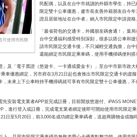
民配偶，以及在台中市就讀的外縣市學生，持已
限定雙十公車優惠，盧市長友善外籍朋友自今年
證且居留地址在台中者」納入市民限定申請資格
「最省荷包的交通卡，外國朋友碼會通！」葉局
台中交通福利感受特別深刻，很多以搭公車和捷
也可使用市民限
請市民限定交通卡後，不只減輕交通負擔，台中
還能綁定市民限定乘車碼，使用手機掃碼便利搭
證」及「電子票證（悠遊卡、一卡通或愛金卡）」至台中市新市政大
卡乘車優惠綁定，另市府在
3
月
21
日起也會推出市民限定交通卡的虛擬
卡，未來上下公車時持手機掃碼就可享有市民限定雙十公車優惠，不
需先安裝電支業者
APP
並完成註冊，目前開放悠遊付、
iPASS MONE
PP
，進行登入或註冊，完成電支業者綁定後即可開始使用市民限定乘
月
21
日至
5
月
20
日，前
3,000
名成功綁定乘車碼者，送超商購物金或咖
以上，且因市民限定乘車碼尚無敬老愛心卡優惠點數功能，使用市民