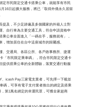
綁定市民限定交通卡搭乘公車，就能享有市民
1
月
16
日起擴大服務，將已「取得外僑永久居留
。
長提及，不少足跡遍及多個國家的外籍人士對
運、自行車為主要交通工具，符合申請資格申
搭乘公車全面進入「一碼在手，服務就有」，
車，增加居住在台中這座城市的歸屬感。
樓、交通局、各區公所、各戶政事務所、捷運
卡「市民限定乘車碼」，符合市民限定交通卡
但提供搭乘公車的全新體驗，落實交通行動服
Y
、
icash Pay
三家電支業者，可先擇一下載並
車碼，可享有電子支付業者推出的綁定及搭乘
啡，第
1
萬名綁定的幸運民眾，可獲全家超商
限定乘車碼搭乘超過
10
公里將依現行公車收費