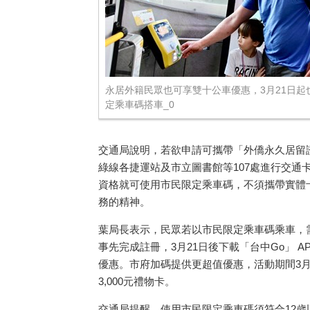
永居外籍民眾也可享雙十公車優惠，3月21日起
定乘車碼搭車_0
交通局說明，若欲申請可攜帶「外僑永久居留
綠線各捷運站及市立圖書館等
107
處進行交通
資格就可使用市民限定乘車碼，不須攜帶實體
務的精神。
葉局長表示，民眾若以市民限定乘車碼乘車，
事先完成註冊，
3
月
21
日後下載「台中
Go
」
A
優惠。市府加碼提供更超值優惠，活動期間
3
3,000
元禮物卡。
交通局提醒，使用市民限定乘車碼須符合
12
歲