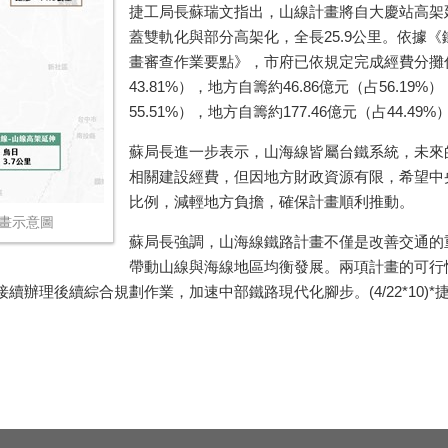
捷工局長蘇瑞文指出，山線計畫將自大慶站高架
蓋雙軌化與部分高架化，全長
25.9
公里。依據《
畫審查作業要點》，市府已依規定完成經費分攤
43.81%
），地方自籌約
46.86
億元（占
56.19%
）
55.51%
），地方自籌約
177.46
億元（占
44.49%
蘇局長進一步表示，山海線皆屬台鐵系統，未來
相關建設經費，但因地方財政資源有限，希望中
比例，減輕地方負擔，確保計畫順利推動。
畫示意圖
蘇局長強調，山海線鐵路計畫不僅是改善交通的
帶動山線與海線地區均衡發展。兩項計畫的可行
辦理後續綜合規劃作業，加速中部鐵路現代化腳步。(4/22*10)*