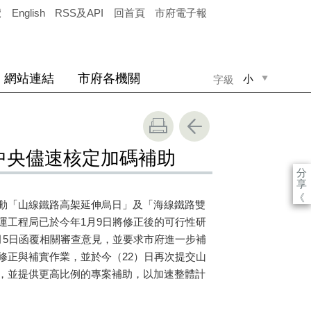
覽
English
RSS及API
回首頁
市府電子報
網站連結
市府各機關
小
字級
中
大
中央儘速核定加碼補助
分
享
《
動「山線鐵路高架延伸烏日」及「海線鐵路雙
運工程局已於今年
1
月
9
日將修正後的可行性研
月
5
日函覆相關審查意見，並要求市府進一步補
修正與補實作業，並於今（
22
）日再次提交山
，並提供更高比例的專案補助，以加速整體計