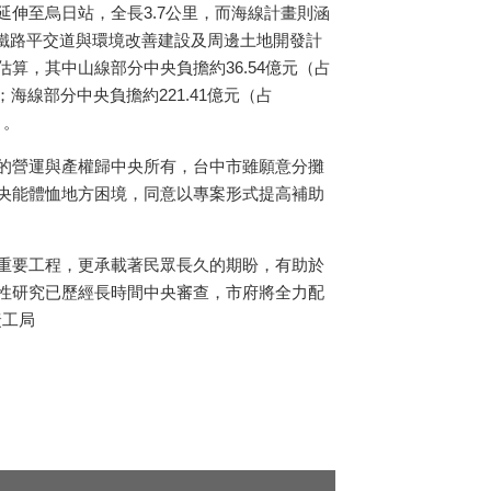
延伸至烏日站，全長
3.7
公里，而海線計畫則涵
鐵路平交道與環境改善建設及周邊土地開發計
估算，其中山線部分中央負擔約
36.54
億元（占
；海線部分中央負擔約
221.41
億元（占
）。
的營運與產權歸中央所有，台中市雖願意分攤
央能體恤地方困境，同意以專案形式提高補助
重要工程，更承載著民眾長久的期盼，有助於
性研究已歷經長時間中央審查，市府將全力配
捷工局