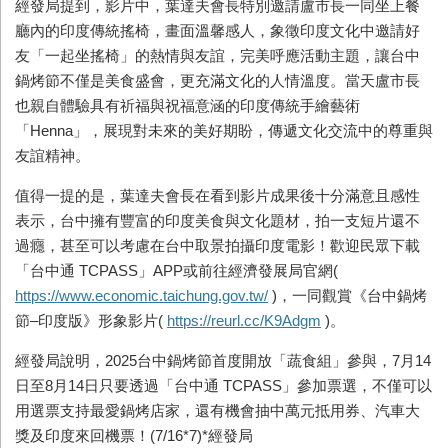
經發局提到，影片中，葉達夫會長特別邀請盧市長一同坐上餐
廳內的印度傳統搖椅，畫面溫馨感人，象徵印度文化中邀請好
友「一起坐搖椅」的熱情與友誼，完美呼應活動主題，讓台中
鍋烤節不僅是美食盛會，更充滿文化的人情溫度。當天盧市長
也親自體驗具有祈福與祝福意涵的印度傳統手繪藝術
「Henna」，展現對未來的美好期盼，傳遞文化交流中的尊重與
友誼精神。
值得一提的是，葉達夫會長在看到影片成果後十分滿意且感性
表示，台中擁有豐富的印度美食與文化題材，拍一支短片還不
過癮，甚至可以考慮在台中取景拍攝印度電影！歡迎民眾下載
「台中通 TCPASS」APP或前往經濟發展局官網(
https://www.economic.taichung.gov.tw/
)，一同觀賞《台中鍋烤
節–印度版》形象影片(
https://reurl.cc/K9Adgm
)。
經發局說明，2025台中鍋烤節首度開放「蔬食組」參與，7月14
日至8月14日只要透過「台中通 TCPASS」參加票選，不僅可以
用選票支持最愛鍋烤店家，還有機會抽中萬元抵用券、汽車大
獎及印度來回機票！(7/16*7)*經發局