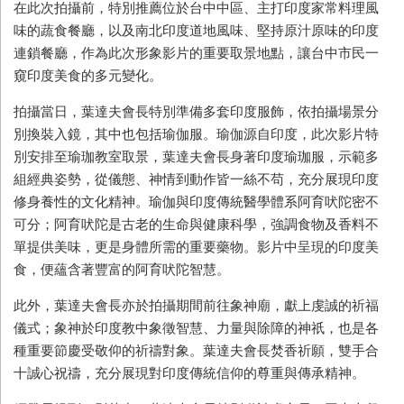
在此次拍攝前，特別推薦位於台中中區、主打印度家常料理風
味的蔬食餐廳，以及南北印度道地風味、堅持原汁原味的印度
連鎖餐廳，作為此次形象影片的重要取景地點，讓台中市民一
窺印度美食的多元變化。
拍攝當日，葉達夫會長特別準備多套印度服飾，依拍攝場景分
別換裝入鏡，其中也包括瑜伽服。瑜伽源自印度，此次影片特
別安排至瑜珈教室取景，葉達夫會長身著印度瑜珈服，示範多
組經典姿勢，從儀態、神情到動作皆一絲不苟，充分展現印度
修身養性的文化精神。瑜伽與印度傳統醫學體系阿育吠陀密不
可分；阿育吠陀是古老的生命與健康科學，強調食物及香料不
單提供美味，更是身體所需的重要藥物。影片中呈現的印度美
食，便蘊含著豐富的阿育吠陀智慧。
此外，葉達夫會長亦於拍攝期間前往象神廟，獻上虔誠的祈福
儀式；象神於印度教中象徵智慧、力量與除障的神祇，也是各
種重要節慶受敬仰的祈禱對象。葉達夫會長焚香祈願，雙手合
十誠心祝禱，充分展現對印度傳統信仰的尊重與傳承精神。