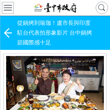
從鍋烤到瑜珈！盧市長與印度
駐台代表拍形象影片 台中鍋烤
節國際感十足