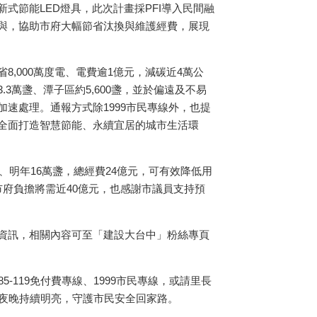
新式節能LED燈具，此次計畫採PFI導入民間融
與，協助市府大幅節省汰換與維護經費，展現
,000萬度電、電費逾1億元，減碳近4萬公
3萬盞、潭子區約5,600盞，並於偏遠及不易
速處理。通報方式除1999市民專線外，也提
全面打造智慧節能、永續宜居的城市生活環
、明年16萬盞，總經費24億元，可有效降低用
府負擔將需近40億元，也感謝市議員支持預
資訊，相關內容可至「建設大台中」粉絲專頁
-119免付費專線、1999市民專線，或請里長
市夜晚持續明亮，守護市民安全回家路。