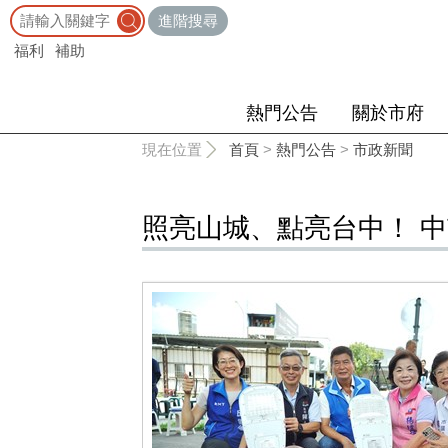
:::
進階搜尋
福利
補助
熱門公告
關於市府
:::
現在位置
首頁
>
熱門公告
>
市政新聞
照亮山城、點亮台中！ 