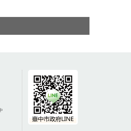
議員羅永
06-現場展示新式LED燈
式LED燈
（右）及智能路燈（左）
中