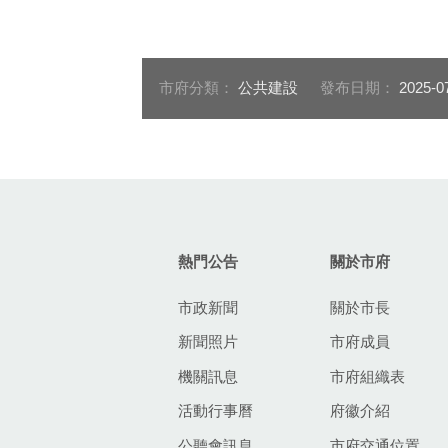
02-建設局長陳大田今
03-現場吸
（17）日至山城召開路燈換
到場關心換
裝進度說明會
市府分類：
公共建設
發布日期：
2025-0
:::
熱門公告
關於市府
市政新聞
關於市長
新聞照片
市府成員
機關訊息
市府組織表
活動行事曆
府徽介紹
公聽會訊息
市府交通位置