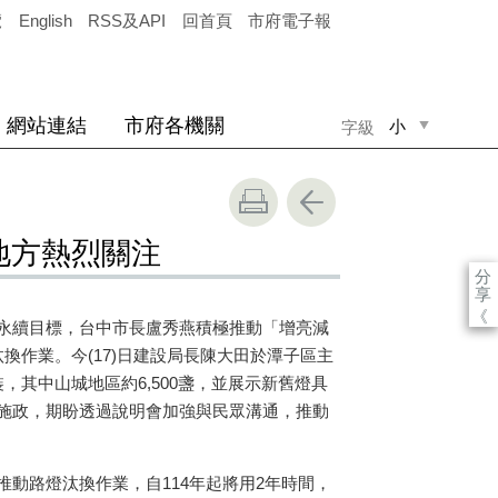
覽
English
RSS及API
回首頁
市府電子報
網站連結
市府各機關
小
字級
中
大
地方熱烈關注
分
享
《
永續目標，台中市長盧秀燕積極推動「增亮減
換作業。今(17)日建設局長陳大田於潭子區主
，其中山城地區約6,500盞，並展示新舊燈具
施政，期盼透過說明會加強與民眾溝通，推動
動路燈汰換作業，自114年起將用2年時間，