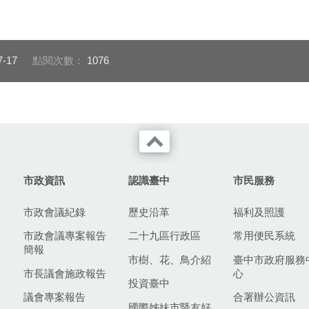
引多位民意代表
04-建設局長陳大田向眾人
05-陳局長向市
裝進度
說明換裝進度及成效
珍、邱愛珊解說新
細節
7-17
點閱次數：
1076
市政資訊
認識臺中
市民服務
市政會議紀錄
歷史沿革
福利及照護
市政會議專案報告
二十九區行政區
常用便民系統
簡報
市樹、花、鳥介紹
臺中市政府服務
市長議會施政報告
心
投資臺中
議會專案報告
合署辦公資訊
國際姊妹市暨友好