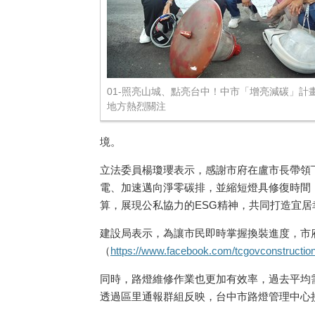
01-照亮山城、點亮台中！中市「增亮減碳」計
地方熱烈關注
境。
立法委員楊瓊瓔表示，感謝市府在盧市長帶領下
電、加速邁向淨零碳排，並縮短燈具修復時間
算，展現公私協力的ESG精神，共同打造宜居
建設局表示，為讓市民即時掌握換裝進度，市
（
https://www.facebook.com/tcgovconstructi
同時，路燈維修作業也更加有效率，過去平均需7
透過區里通報群組反映，台中市路燈管理中心