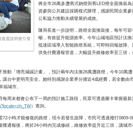
將全市26萬多盞舊式鈉燈與舊LED燈全面換裝為
資參與公共建設採購模式辦理，感謝民間企業參
公私協力推動永續發展的成效。
陳局長進一步說明，路燈全面換裝後，每年可節省8
噸，有效提升能源效率。今年山城地區預計汰換3.
畫進度說明會引發
抵達區域導入智能路燈系統，可即時回報故障、加
供免付費通報管道，大幅提升維修效率至三倍，
推動「增亮減碳計畫」，預計兩年內汰換26萬盞路燈，今年10萬盞
，讓台中更明亮安全。她特別感謝企業界分擔近4成經費，若全數由市
幸福城市。
府每周末都會公布下一周的預計施工路段，民眾可透過圖卡掌握最新
on?locale=zh_TW
）查詢。
2小時才能修復的路燈，現今若發生故障，市民可透過撥打0809-085
接獲通報後，將於24小時內完成修繕，維修效率提升近三倍，讓城