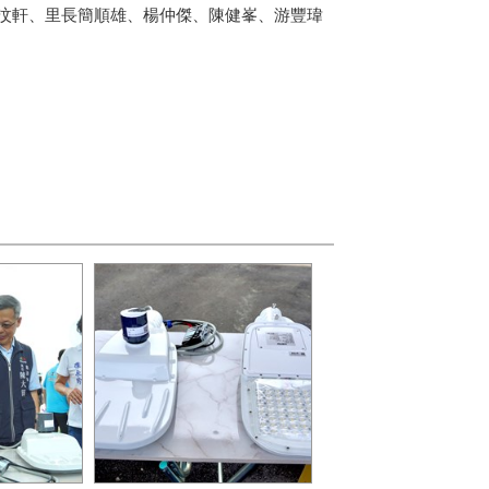
汶軒、里長簡順雄、楊仲傑、陳健峯、游豐瑋