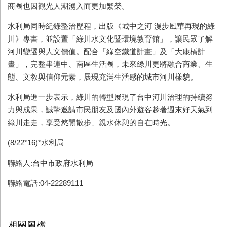
商圈也因觀光人潮湧入而更加繁榮。
水利局同時紀錄整治歷程，出版《城中之河 漫步風華再現的綠
川》專書，並設置「綠川水文化暨環境教育館」，讓民眾了解
河川變遷與人文價值。配合「綠空鐵道計畫」及「大康橋計
畫」，完整串連中、南區生活圈，未來綠川更將融合商業、生
態、文教與信仰元素，展現充滿生活感的城市河川樣貌。
水利局進一步表示，綠川的轉型展現了台中河川治理的持續努
力與成果，誠摯邀請市民朋友及國內外遊客趁著週末好天氣到
綠川走走，享受悠閒散步、親水休憩的自在時光。
(8/22*16)*水利局
聯絡人:台中市政府水利局
聯絡電話:04-22289111
相關圖檔