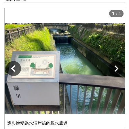
1
/ 4
下一張
逐步蛻變為水清岸綠的親水廊道