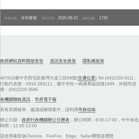
水利發展
2025-08-22
1735
市府分類：
發布日期：
點閱次數：
政府網站資料開放宣告
資訊安全政策
隱私權政策
407610臺中市西屯區臺灣大道三段99號(
交通位置
) Tel:(04)2228-9111．
行動代表號：0910-289111，臺中市民一碼通專線請撥1999，外縣市請
撥：(04)2220-3585
各機關聯絡資訊
，
市府電子報
若有具體檢舉、建議或陳情案件，請利用
市政信箱
辦公日期：
政府行政機關辦公日曆表
，辦公時間：8:00-17:00，中午休息
時間：12:00-13:00
請使用最新版Chrome、FireFox、Edge、Safari瀏覽器瀏覽