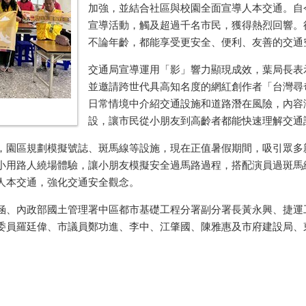
加強，並結合社區與校園全面宣導人本交通。自
宣導活動，觸及超過千名市民，獲得熱烈回響。
不論年齡，都能享受更安全、便利、友善的交通
交通局宣導運用「影」響力顯現成效，葉局長表
並邀請跨世代具高知名度的網紅創作者「台灣尋
日常情境中介紹交通設施和道路潛在風險，內容
設，讓市民從小朋友到高齡者都能快速理解交通
，園區規劃模擬號誌、斑馬線等設施，現在正值暑假期間，吸引眾多
小用路人繞場體驗，讓小朋友模擬安全過馬路過程，搭配演員過斑馬
人本交通，強化交通安全觀念。
涵
、
內政部國土管理署中區都市基礎工程分署副分署長黃永興、捷運
委員羅廷偉、市議員鄭功進、李中、江肇國、
陳雅惠
及市府建設局、