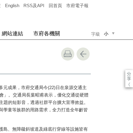
覽
English
RSS及API
回首頁
市府電子報
網站連結
市府各機關
小
字級
中
大
分
享
《
多元成果，市府交通局今
(22)
日在泉源交通主
會」。交通局長葉昭甫表示，優化交通從硬體
主題的短影音，透過社群平台擴大宣導效益。
與學童等族群的用路需求，全力打造全年齡皆
護島、無障礙斜坡道及綠底行穿線等設施皆有