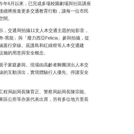
今年
6
月以來，已完成多場校園劇場與社區講座
後續將推進更多交通教育行動，讓每一位市民
空間。
示，交通局拍攝
11
支人本交通主題的短影音，
奇
-
黑龍」與「廢力西亞
Felicia
」參與拍攝，從
涵蓋行穿線、庇護島和紅綠燈等人本交通建
設施的用意與安全概念。
親子家庭參與。現場由高齡者舞團演出人本交
線的互動演出，實境體驗行人優先、停讓安全
工程局副局長陳育正、警察局副局長陳宗能、
東區公所等亦派代表出席，另有多位地方里長