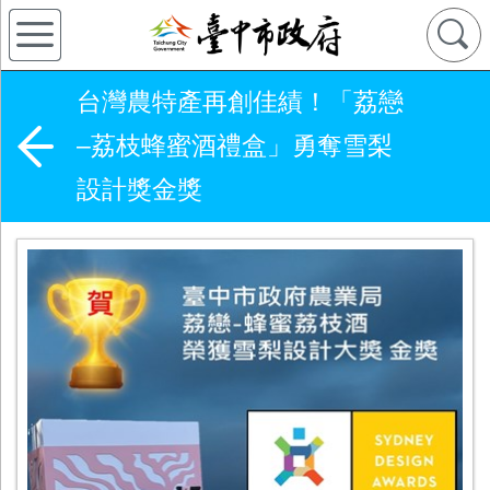
台灣農特產再創佳績！「荔戀
–荔枝蜂蜜酒禮盒」勇奪雪梨
設計獎金獎