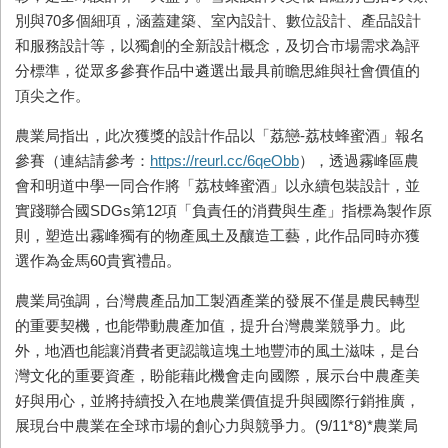
別與
70
多個細項，涵蓋建築、室內設計、數位設計、產品設計
和服務設計等，以獨創的全新設計概念，及切合市場需求為評
分標準，從眾多參賽作品中遴選出最具前瞻思維與社會價值的
頂尖之作。
農業局指出，此次獲獎的設計作品以「荔戀
-
荔枝蜂蜜酒」報名
參賽（連結請參考：
https://reurl.cc/6qeObb
），透過霧峰區農
會和明道中學一同合作將「荔枝蜂蜜酒」以永續包裝設計，並
實踐聯合國
SDGs
第
12
項「負責任的消費與生產」指標為製作原
則，塑造出霧峰獨有的物產風土及釀造工藝，此作品同時亦獲
選作為金馬
60
貴賓禮品。
農業局強調，台灣農產品加工製酒產業的發展不僅是農民轉型
的重要契機，也能帶動農產加值，提升台灣農業競爭力。此
外，地酒也能讓消費者更認識這塊土地豐沛的風土滋味，是台
灣文化的重要資產，盼能藉此機會走向國際，展示台中農產美
好與用心，並將持續投入在地農業價值提升與國際行銷推廣，
展現台中農業在全球市場的創心力與競爭力。
(9/11*8)*
農業局