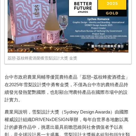
荔戀-荔枝蜂蜜酒榮獲雪梨設計大獎 金獎
台中市政府農業局輔導優質農特產品「荔戀–荔枝蜂蜜酒禮盒」
在
2025
年雪梨設計獎中勇奪金獎，不僅為台中市的農特產品持
續發光發熱驚艷國際，也彰顯台灣農特產品在國際市場中的設
計實力。
農業局說明，雪梨設計大獎（
Sydney Design Awarda
）由國際
權威設計組織
DRIVENxDESIGN
舉辦，每年自世界各地數以萬
計的參賽作品中，挑選出最具前瞻思維與社會價值者予以表
彰，是全球設計界一大盛事。雪梨設計大獎報名組別包括
9
大類