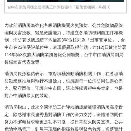
台中市消防局獲全國消防工作評核獲得「最落實機關」殊榮_0
內政部消防署為強化各級消防機關火災預防、公共危險物品管
理與災害搶救、緊急救護能力，特建立各消防機關自主評核機
制，消防署以總成績平均最高3單位核列為「最落實單位」，台
中市在23個受評單位中，表現優異取得佳績，昨(12)日於消防署
114年第3次擴大消防業務會報公開頒獎，台中市由消防局副局
長楊元吉代表受獎。
消防局長孫福佑表示，市府積極推動消防相關工作，在各項消
防勤業務推展與執行不遺餘力，也感謝每一位消防同仁盡心盡
力、堅守岡位，守護台中市民，這次評鑑獲得中央肯定，也是
對台中消防最大的鼓勵。
消防局指出，此次全國消防工作評核總成績能獲消防署高度肯
定，除感謝市長盧秀燕對消防工作的全力支持，全體消防同仁
努力不懈精益求精更是功不可沒，從日常防火防災宣導、公共
危險物品管理，到災害現場的指揮救援與緊急救護，皆落實計