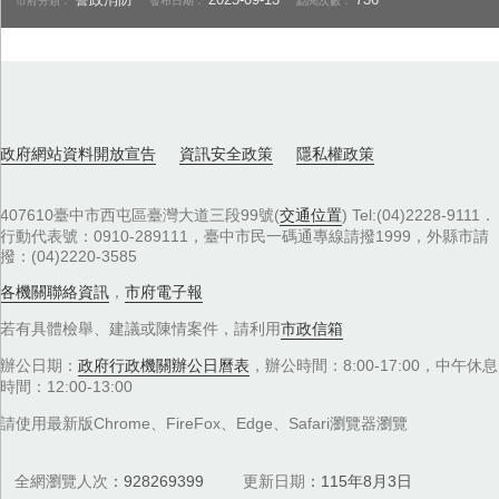
警政消防
2025-09-13
736
市府分類：
發布日期：
點閱次數：
政府網站資料開放宣告
資訊安全政策
隱私權政策
407610臺中市西屯區臺灣大道三段99號(
交通位置
) Tel:(04)2228-9111．
行動代表號：0910-289111，臺中市民一碼通專線請撥1999，外縣市請
撥：(04)2220-3585
各機關聯絡資訊
，
市府電子報
若有具體檢舉、建議或陳情案件，請利用
市政信箱
辦公日期：
政府行政機關辦公日曆表
，辦公時間：8:00-17:00，中午休息
時間：12:00-13:00
請使用最新版Chrome、FireFox、Edge、Safari瀏覽器瀏覽
全網瀏覽人次
928269399
更新日期
115年8月3日