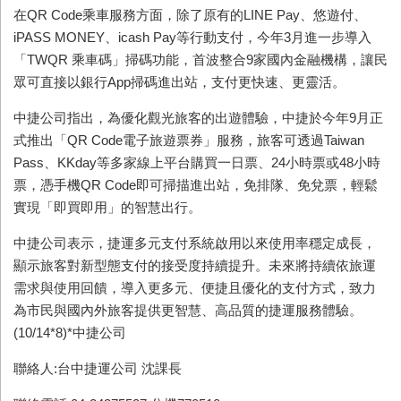
在QR Code乘車服務方面，除了原有的LINE Pay、悠遊付、
iPASS MONEY、icash Pay等行動支付，今年3月進一步導入
「TWQR 乘車碼」掃碼功能，首波整合9家國內金融機構，讓民
眾可直接以銀行App掃碼進出站，支付更快速、更靈活。
中捷公司指出，為優化觀光旅客的出遊體驗，中捷於今年9月正
式推出「QR Code電子旅遊票券」服務，旅客可透過Taiwan
Pass、KKday等多家線上平台購買一日票、24小時票或48小時
票，憑手機QR Code即可掃描進出站，免排隊、免兌票，輕鬆
實現「即買即用」的智慧出行。
中捷公司表示，捷運多元支付系統啟用以來使用率穩定成長，
顯示旅客對新型態支付的接受度持續提升。未來將持續依旅運
需求與使用回饋，導入更多元、便捷且優化的支付方式，致力
為市民與國內外旅客提供更智慧、高品質的捷運服務體驗。
(10/14*8)*中捷公司
聯絡人:台中捷運公司 沈課長