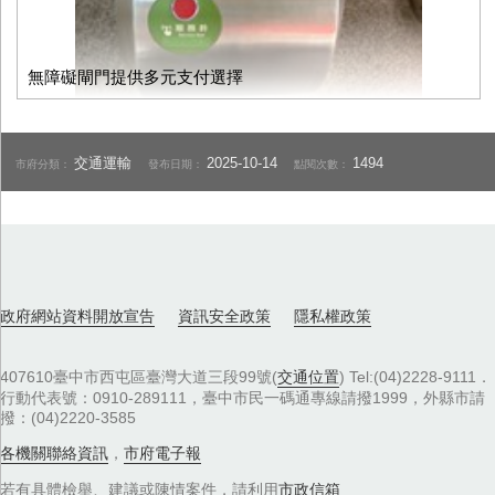
無障礙閘門提供多元支付選擇
交通運輸
2025-10-14
1494
市府分類：
發布日期：
點閱次數：
政府網站資料開放宣告
資訊安全政策
隱私權政策
407610臺中市西屯區臺灣大道三段99號(
交通位置
) Tel:(04)2228-9111．
行動代表號：0910-289111，臺中市民一碼通專線請撥1999，外縣市請
撥：(04)2220-3585
各機關聯絡資訊
，
市府電子報
若有具體檢舉、建議或陳情案件，請利用
市政信箱