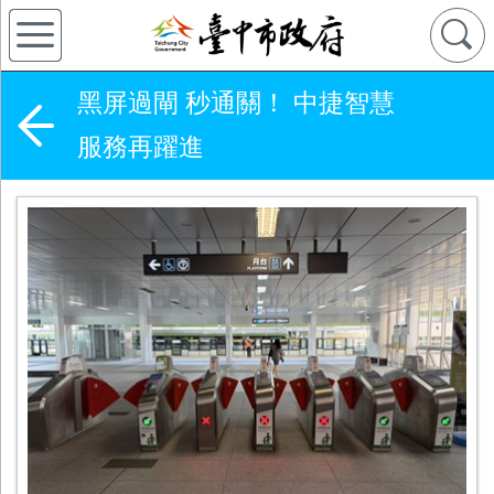
黑屏過閘 秒通關！ 中捷智慧
服務再躍進