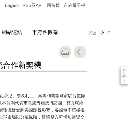
覽
English
RSS及API
回首頁
市府電子報
網站連結
市府各機關
小
字級
中
大
流合作新契機
分
享
《
瓦帝尼、奈及利亞、索馬利蘭等國家駐台使節
長林育鴻代表市長盧秀燕接待訪團，雙方就經
易環境皆受到美國關稅影響，各國無不積極推
全球市場以分散風險，建議雙方可增加經貿交