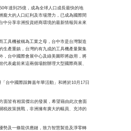
50
年達到
25
億，成為全球人口成長最快的地
洲龐大的人口紅利及市場潛力，已成為國際間
台中分享非洲投資經商環境的最新情報與未來
而工具機被稱為工業之母，台中市是台灣製造
的生產重鎮，台灣約有九成的工具機產量聚集
外，台中國際會展中心及綠美圖即將啟用，將
館代表處前來這兩個場館辦理大型國際商展、
辦「台中國際踩舞嘉年華活動」和將於
10
月
17
日
方面皆有相當傑出的發展，希望藉由此次會面
關税政策挑戰，非洲擁有廣大的幅員、充沛的
優勢及一條龍供應鏈，致力智慧製造及淨零轉