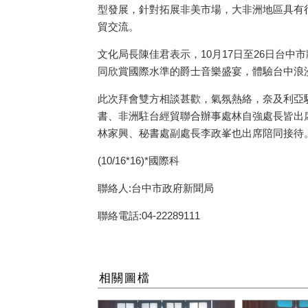
型發展，針對拓展非美市場，大非洲地區具有
貿交流。
文化局長陳佳君表示，
10
月
17
日至
26
日台中市
同欣賞國際水準的爵士音樂盛宴，體驗台中浪
此次拜會雙方相談甚歡，氣氛熱絡，奈及利亞
書、非洲駐台經貿聯合辦事處林自強處長皆出
林家興、秘書處副處長李政峯也出席陪同接待
(10/16*16)*國際科
聯絡人:台中市政府新聞局
聯絡電話:04-22289111
相關圖檔