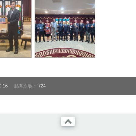
非洲使節台中商務
大合照
行包括史瓦帝
亞、索馬利蘭等
節或代表，於今
0-16
點閱次數：
724
台中市政府