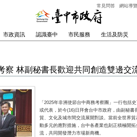
常見問答
網站導
市政資訊
認識臺中
市民服務
生活及防災
考察 林副秘書長歡迎共同創造雙邊交
「
2025
年非洲使節台中商務考察團」一行包括史
或代表，於今
(16)
日拜會台中市政府，由副秘書
貿、文化及城市間交流展開對談。當前全世界貿
動多元的應對措施，台中各產業也刻正積極開拓
流，共同開發潛力市場新商機。