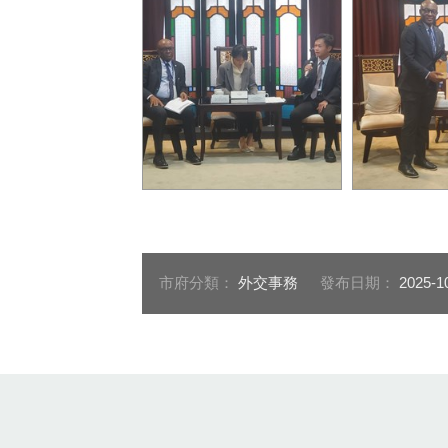
林副秘書長提及，非洲多國
「2025年
正積極推動工業化，而工具
考察團」一
機被稱為工業之母，台中市
尼、奈及利
是台灣製造工具機與零組
國家駐台使
市府分類：
外交事務
發布日期：
2025-1
件、精密機械、木工機械與
(16)日拜會
手工具的生產重鎮
:::