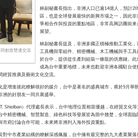
林副秘書長指出，非洲人口已逾
14
億人，預計
20
區，也是全球發展最快的新興市場之一，因此非
爭相合作與投資的重點地區，非常高興訪團前來
展望。
林副秘書長提及，非洲多國正積極推動工業化，
共同創造雙邊交流
工具機與零組件、精密機械、木工機械與手工具
於台中，提供從生產到組裝一條龍的供應鏈。此
成為台中重要地標，未來也歡迎非洲各國駐台使
間經貿推廣及藝術文化交流。
化是增進彼此瞭解很好的媒介，台中是著名的盛典城市，甫於
9
月舉
非洲的好朋友一同共襄盛舉。
T. Shiolban
）代理處長表示，台中地理位置相當優越，在經貿文化等
台中精密機械、智慧製造、綠色科技等發展皆為箇中翹楚，全球面臨
與市府討論合作可能，未來將非洲列入海外投資重點。
長對中市產業結構的瞭解深感佩服，台中擁有最完整的九大產業聚落