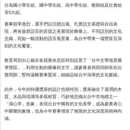
分為國小學生組、國中學生組、高中學生組、教師組及社會組
等5大組。
賽事競爭激烈，選手們以沉穩台風、扎實語文基礎與自信表
現，將各族群語言的音韻之美展現於舞臺上。不同語別的文化
交織，宛如一幅流動的語言風景畫，為台中帶來一場豐富且深
刻的文化饗宴。
教育局別出心裁在各競賽休息區特別設置了「台中文學地景圖
導覽區」，利用生動的圖像和文字，讓參賽者與陪同師長在比
賽間隙，暫時遠離賽事緊張，細細品味台中深厚的文化脈絡。
此外，今年的特優獎座的設計也很特別，獎座融合了溫潤的木
質、水晶與琉璃等多樣材質，巧妙地交織出台中市地標之一
「湖心亭」形象，表現出台中獨有的文化美學，成為參賽者心
中榮耀的象徵，也為今年賽事增添了無限的文化深度與精神內
涵。