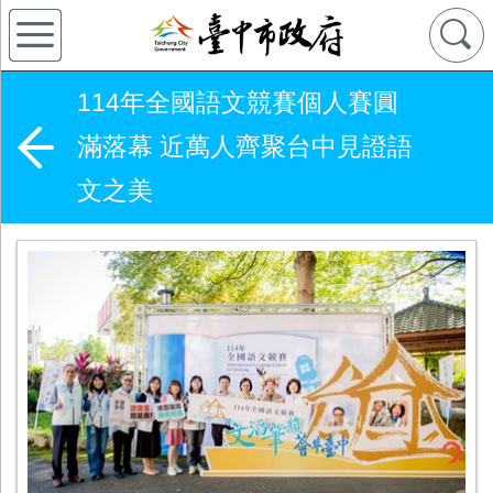
114年全國語文競賽個人賽圓
滿落幕 近萬人齊聚台中見證語
文之美