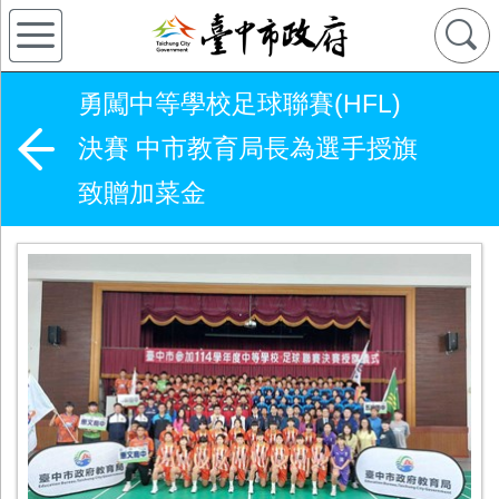
勇闖中等學校足球聯賽(HFL)
決賽 中市教育局長為選手授旗
致贈加菜金