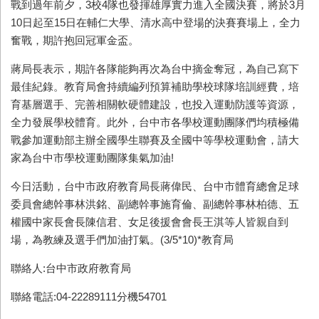
戰到過年前夕，3校4隊也發揮雄厚實力進入全國決賽，將於3月
10日起至15日在輔仁大學、清水高中登場的決賽賽場上，全力
奮戰，期許抱回冠軍金盃。
蔣局長表示，期許各隊能夠再次為台中摘金奪冠，為自己寫下
最佳紀錄。教育局會持續編列預算補助學校球隊培訓經費，培
育基層選手、完善相關軟硬體建設，也投入運動防護等資源，
全力發展學校體育。此外，台中市各學校運動團隊們均積極備
戰參加運動部主辦全國學生聯賽及全國中等學校運動會，請大
家為台中市學校運動團隊集氣加油!
今日活動，
台中市政府教育局長蔣偉民、台
中市體育總會足球
委員會總幹事林洪銘、副總幹事施育倫、副總幹事林柏德、五
權國中家長會長陳信君、女足後援會會長王淇等人皆親自到
場，
為教練及選手們加油打氣。(3/5*10)*教育局
聯絡人:台中市政府教育局
聯絡電話:04-22289111分機54701