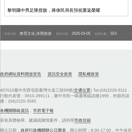
黎明國中男足隊授旗，蔣偉民局長預祝重返榮耀
教育文化,休閒旅遊
2026-03-05
553
市府分類：
發布日期：
點閱次數：
政府網站資料開放宣告
資訊安全政策
隱私權政策
407610臺中市西屯區臺灣大道三段99號(
交通位置
) Tel:(04)2228-9111．
行動代表號：0910-289111，臺中市民一碼通專線請撥1999，外縣市請
撥：(04)2220-3585
各機關聯絡資訊
，
市府電子報
若有具體檢舉、建議或陳情案件，請利用
市政信箱
辦公日期：
政府行政機關辦公日曆表
，辦公時間：8:00-17:00，中午休息