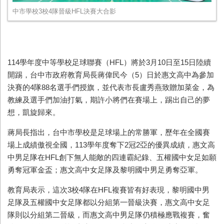
中市學校3校4隊晉級HFL決賽大合影
114學年度中等學校足球聯賽（HFL）將於3月10日至15日陸續
開踢，台中市政府教育局長蔣偉民今（5）日於惠文高中為參加
決賽的4隊88名選手們授旗，並代表市長盧秀燕致贈加菜金，為
教練及選手們加油打氣，期許小將們在賽場上，踢出自己的夢
想，凱旋歸來。
蔣局長指出，台中市學校是足球場上的常勝軍，歷年在全國賽
場上成績傲視全國，113學年度奪下2冠2亞的優異成績，惠文高
中男足隊在HFL創下無人能敵的四連霸紀錄、五權國中女足如願
勇奪冠軍金盃；惠文高中女足隊及黎明國中男足勇奪亞軍。
教育局表示，這次3校4隊在HFL複賽皆有好表現，黎明國中男
足隊及五權國中女足隊都以分組第一晉級決賽，惠文高中女足
隊則以分組第二晉級，而惠文高中男足隊仍積極應戰複賽，奮