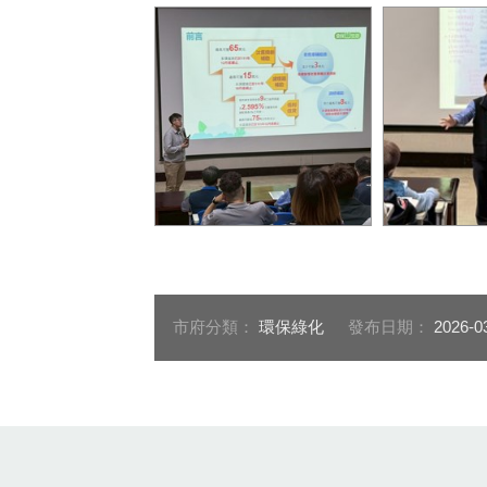
環境部說明大型柴油車調修
主持人致詞
燃油控制系統補助辦法
市府分類：
環保綠化
發布日期：
2026-0
:::