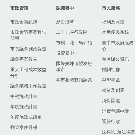
市政資訊
認識臺中
市民服務
市政會議紀錄
歷史沿革
福利及照護
市政會議專案報告
二十九區行政區
常用便民系統
簡報
市樹、花、鳥介紹
臺中市政府服務
市長議會施政報告
心
投資臺中
議會專案報告
合署辦公資訊
國際姊妹市暨友好
重大工程成本效益
城市
機關社群
分析
本市相關雙語詞彙
APP專區
議會業務工作報告
就業及創業
中程施政計畫
消保園地
年度施政計畫
消費爭議申訴
年度施政成績單
調解行政
列管案件月報
法律扶助(法律諮