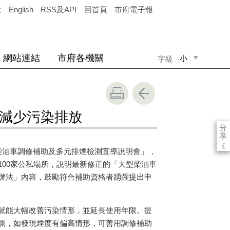
覽
English
RSS及API
回首頁
市府電子報
網站連結
市府各機關
小
字級
中
大
同減少污染排放
分
享
《
柴油車調修補助及多元排煙檢測宣導說明會」，
100家公私場所，說明最新修正的「大型柴油車
辦法」內容，鼓勵符合補助資格者踴躍提出申
就能大幅改善污染情形，並延長使用年限。提
測，如發現煙度有偏高情形，可善用調修補助