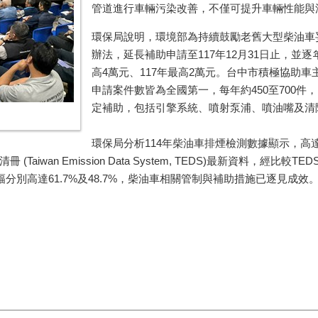
管道進行車輛污染改善，不僅可提升車輛性能與
環保局說明，環境部為持續鼓勵老舊大型柴油車妥
辦法，延長補助申請至117年12月31日止，並逐年
高4萬元、117年最高2萬元。台中市積極協助
申請案件數皆為全國第一，每年約450至700件
定補助，包括引擎系統、噴射泵浦、噴油嘴及清
環保局分析114年柴油車排煙檢測數據顯示，高達8
an Emission Data System, TEDS)最新資料，經比較TEDS
分別高達61.7%及48.7%，柴油車相關管制與補助措施已逐見成效。(3/