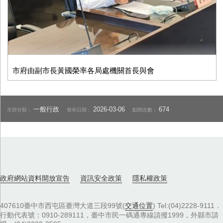
市府由副市長黃國榮率各局處機關首長與會
一般行政
2026-03-06
674
市府分類：
發布日期：
點閱次數：
政府網站資料開放宣告
資訊安全政策
隱私權政策
407610臺中市西屯區臺灣大道三段99號(
交通位置
) Tel:(04)2228-9111．
行動代表號：0910-289111，臺中市民一碼通專線請撥1999，外縣市請