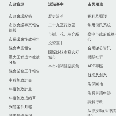
市政資訊
認識臺中
市民服務
市政會議紀錄
歷史沿革
福利及照護
市政會議專案報告
二十九區行政區
常用便民系統
簡報
市樹、花、鳥介紹
臺中市政府服務
市長議會施政報告
心
投資臺中
議會專案報告
合署辦公資訊
國際姊妹市暨友好
重大工程成本效益
城市
機關社群
分析
本市相關雙語詞彙
APP專區
議會業務工作報告
就業及創業
中程施政計畫
消保園地
年度施政計畫
消費爭議申訴
年度施政成績單
調解行政
列管案件月報
法律扶助(法律諮
國際組織參與
詢)