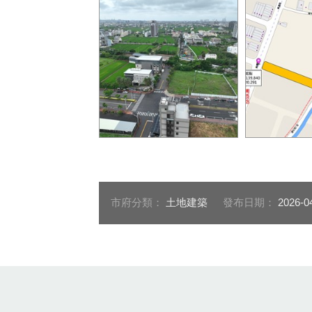
03-梧棲區興國路延伸段現
02-梧棲區
況圖
寧路道路新
市府分類：
土地建築
發布日期：
2026-0
:::