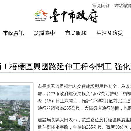
常見問答
網站導
市政資訊
認識臺中
市民服務
生活及防災
瓶頸！梧棲區興國路延伸工程今開工 強
市長盧秀燕重視地方交通建設與用路安全，為改
離，台中市政府建設局投入4,577萬元推動「
今（15）日正式開工，預計116年3月底前完
通行並縮短為265公尺，大幅節省通行時間，也
建設局長陳大田表示，該道路位於梧棲區興農里
延伸銜接永寧路，全長約265公尺、寬度30公