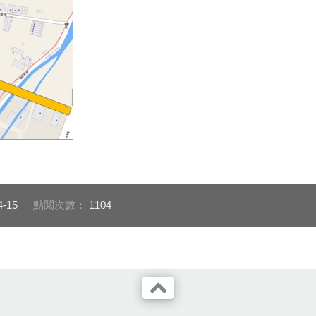
興國路延伸至永
闢工程範圍圖
4-15
點閱次數：
1104