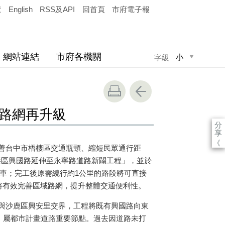
覽
English
RSS及API
回首頁
市府電子報
網站連結
市府各機關
小
字級
中
大
化路網再升級
分
享
《
善台中市梧棲區交通瓶頸、縮短民眾通行距
梧棲區興國路延伸至永寧路道路新闢工程」，並於
工通車；完工後原需繞行約1公里的路段將可直接
將有效完善區域路網，提升整體交通便利性。
與沙鹿區興安里交界，工程將既有興國路向東
尺，屬都市計畫道路重要節點。過去因道路未打