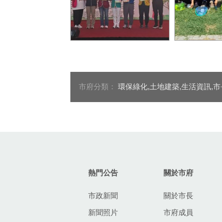
06-市府建設局今（19）日
05-眾人齊心
攜手民間團體辦理城市綠化
樹苗
行動
市府分類：
環保綠化,土地建築,生活資訊,
:::
熱門公告
關於市府
市政新聞
關於市長
新聞照片
市府成員