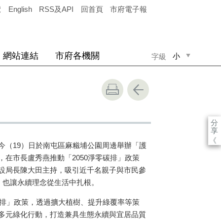
覽
English
RSS及API
回首頁
市府電子報
網站連結
市府各機關
小
字級
中
大
分
享
《
今（19）日於南屯區麻糍埔公園周邊舉辦「護
，在市長盧秀燕推動「2050淨零碳排」政策
設局長陳大田主持，吸引近千名親子與市民參
，也讓永續理念從生活中扎根。
碳排」政策，透過擴大植樹、提升綠覆率等策
多元綠化行動，打造兼具生態永續與宜居品質