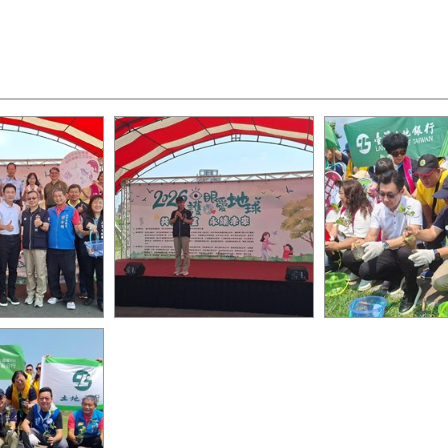
ye地球．共植希
03-建設局長陳大田到場主
07-陳局長與立
」親子植樹活動
持活動
江啟臣一同種下