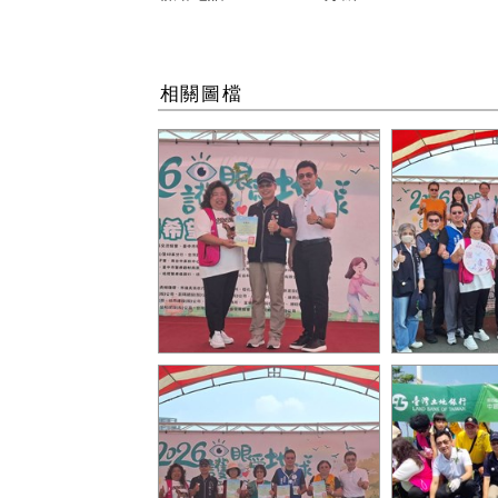
相關圖檔
04-陳局長與台中市愛教育
02-「護眼E
國際蘭馨交流協會理事長陳
望 永續未來
昭舒、立法院副院長江啟臣
合影