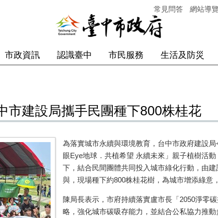
常見問答
網站導
市政資訊
認識臺中
市民服務
生活及防災
中市建設局攜手民團種下800株桂花
為落實城市永續與環境教育，台中市政府建設局
眼Eye地球．共植希望 永續未來」親子植樹活動
下，結合民間團體共同投入城市綠化行動，由建
與，現場種下約800株桂花樹，為城市增添綠意
陳局長表示，市府持續落實盧市長「2050淨零
略，強化城市碳吸存能力，並結合公私協力推動