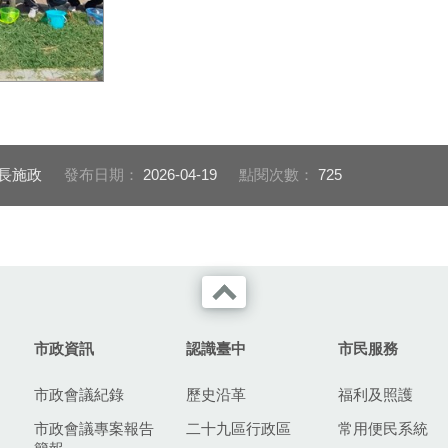
種下600株桂花
市長施政
發布日期：
2026-04-19
點閱次數：
725
市政資訊
認識臺中
市民服務
市政會議紀錄
歷史沿革
福利及照護
市政會議專案報告
二十九區行政區
常用便民系統