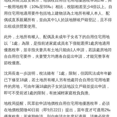
地稅局長沈政安表示，地價稅自用住宅用地優惠稅率為2‰，與
一般用地稅率（10‰至55‰）相比，稅額相差至少4倍以上。自
用住宅用地適用要件包括地上建物須為土地所有權人本人、配
偶或直系親屬所有，並由其中1人於該地辦竣戶籍登記，且不得
出租或供營業使用。
此外，土地所有權人、配偶及未成年子女名下的自用住宅用地
以「1處」為限，是指前述家庭成員名下僅能選擇1處房地適用
優惠稅率，並非指夫妻共有土地只能由1人申請，若該處房地符
合自用住宅要件，夫妻雙方均應各自提出申請，才能完整享有
節稅優惠。
沈局長進一步說明，稅法雖有「1處」限制，但因民法成年年齡
已下修至18歲，若土地所有權人另有他處符合自用住宅用地要
件的房地，可由年滿18歲的子女於該地設立戶籍並提出申請，
即可不受前述1處的限制，有效減輕家庭稅負負擔。
地稅局提醒，民眾欲申請地價稅自用住宅用地優惠稅率，必須
在地價稅開徵40日前（即9月22日）提出，當年度才可適用2‰
優惠稅率；若逾期申請，則自申請次年度起適用，請務必留意