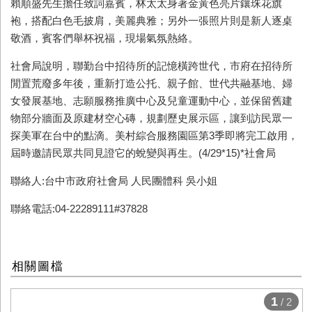
賴順盛先生擔任致詞嘉賓，林太太身著金黃色亮片鑲珠花旗
袍，搭配白色毛披肩，美麗典雅；另外一張照片則是新人逐桌
敬酒，賓客們舉杯祝福，現場氣氛熱絡。
社會局說明，聯勤台中招待所的記憶橫跨世代，市府在招待所
閒置荒廢多年後，重新打造公托、親子館、世代共融基地、婦
女發展基地、志願服務推廣中心及兒童運動中心，並保留舊建
物部分牆面及原建材空心磚，規劃歷史展示區，讓到訪民眾一
探美軍在台中的點滴。美村綜合服務園區第3季即將完工啟用，
屆時邀請民眾共同見證它的蛻變與再生。(4/29*15)*社會局
聯絡人:台中市政府社會局 人民團體科 吳小姐
聯絡電話:04-22289111#37828
相關圖檔
1
/ 2