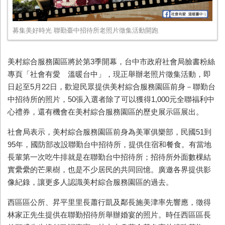
募集美好時光 聯勤臺中招待所老照片徵集活動開跑
美村綜合服務園區將於第3季開幕，台中市政府社會局臉書粉絲
專頁「社會有愛 溫暖台中」，現正舉辦老照片徵集活動，即
日起至5月22日，歡迎民眾提供美村綜合服務園區前身－聯勤台
中招待所的照片，50張入選者除了可以獲得1,000元全聯福利中
心禮券，還有機會在美村綜合服務園區的歷史展示區展出。
社會局表示，美村綜合服務園區前身為美軍俱樂部，民國51到
95年，國防部改設聯勤台中招待所，提供住宿和餐食。有當地
長輩第一次吃牛排就是在聯勤台中招待所；招待所外面數棵結
實纍纍的芒果樹，也是不少居民的共同回憶。廣邀各界提供影
像紀錄，讓更多人認識美村綜合服務園區的過去。
西區區公所、昇平里里長蕭行凱及鄰長施美津率先響應，徵得
林家正先生提供在聯勤招待所舉辦婚宴的照片。時任西區區長