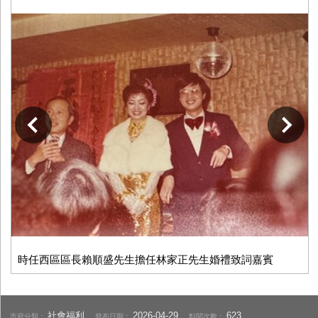
下一張
時任西區區長賴順盛先生擔任林家正先生婚禮致詞嘉賓
社會福利
2026-04-29
623
市府分類：
發布日期：
點閱次數：