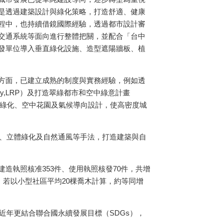
是透過建築設計與綠化策略，打造舒適、健康
程中，也持續借鏡國際經驗，透過都市設計審
交通系統等面向進行整體把關，並配合「台中
發單位導入垂直綠化設施、造型遮陽牆板、植
方面，已建立成熟的制度與實務經驗，例如透
Policy,LRP）及打造翠綠都市和空中綠意計畫
條件，並結合垂直綠化、空中花園及氣候導向設計，使高密度城
園、立體綠化及自然通風等手法，打造建築與自
中建造執照核准353件、使用執照核發70件，共增
園；若以小型社區平均20棵喬木計算，約等同增
近年更結合聯合國永續發展目標（SDGs），