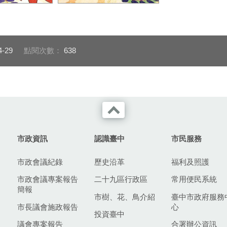
師專題講座記者
國際建築大師專題講座記者
（二）
會後大合照（一）
4-29
點閱次數：
638
市政資訊
認識臺中
市民服務
市政會議紀錄
歷史沿革
福利及照護
市政會議專案報告
二十九區行政區
常用便民系統
簡報
市樹、花、鳥介紹
臺中市政府服務
市長議會施政報告
心
投資臺中
議會專案報告
合署辦公資訊