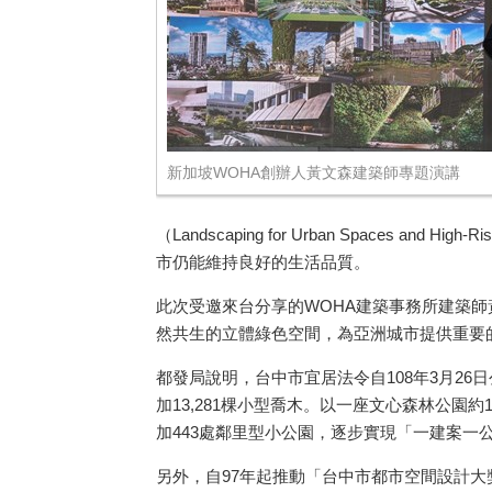
新加坡WOHA創辦人黃文森建築師專題演講
（Landscaping for Urban Spac
市仍能維持良好的生活品質。
此次受邀來台分享的WOHA建築事務所建築
然共生的立體綠色空間，為亞洲城市提供重要
都發局說明，台中市宜居法令自108年3月26日
加13,281棵小型喬木。以一座文心森林公園
加443處鄰里型小公園，逐步實現「一建案一
另外，自97年起推動「台中市都市空間設計大