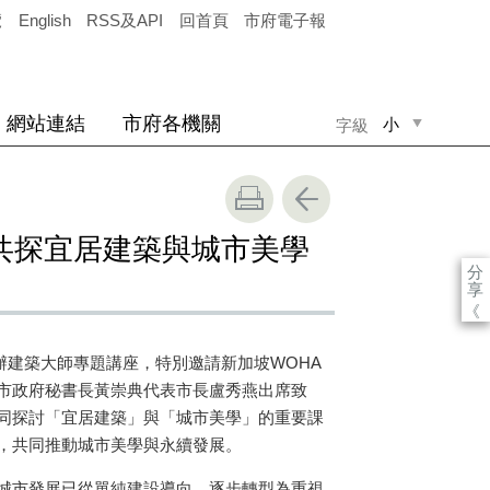
覽
English
RSS及API
回首頁
市府電子報
網站連結
市府各機關
小
字級
中
大
共探宜居建築與城市美學
分
享
《
舉辦建築大師專題講座，特別邀請新加坡WOHA
市政府秘書長黃崇典代表市長盧秀燕出席致
同探討「宜居建築」與「城市美學」的重要課
，共同推動城市美學與永續發展。
城市發展已從單純建設導向，逐步轉型為重視