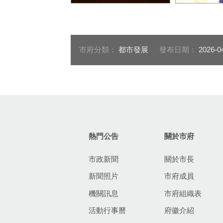
臺中市政府黄崇典秘書長致
國際建築大
詞
會後大合照
市府分類：
都市發展
發布日期：
2026-0
:::
熱門公告
關於市府
市政新聞
關於市長
新聞照片
市府成員
機關訊息
市府組織表
活動行事曆
府徽介紹