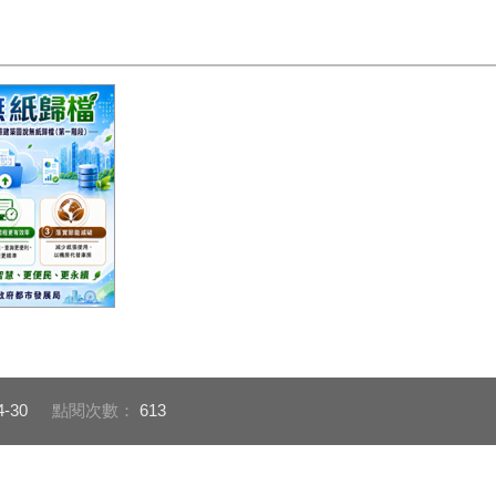
房代替庫房
4-30
點閱次數：
613