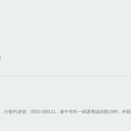
生
網
28-9111．行動代表號：0910-289111，臺中市民一碼通專線請撥1999，外縣市