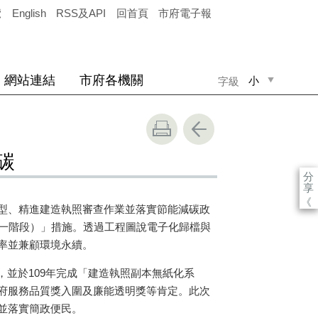
覽
English
RSS及API
回首頁
市府電子報
網站連結
市府各機關
小
字級
中
大
碳
分
享
《
型、精進建造執照審查作業並落實節能減碳政
第一階段）」措施。透過工程圖說電子化歸檔與
率並兼顧環境永續。
，並於109年完成「建造執照副本無紙化系
府服務品質獎入圍及廉能透明獎等肯定。此次
並落實簡政便民。