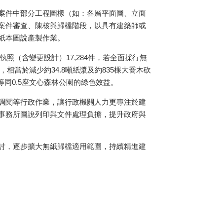
案件中部分工程圖樣（如：各層平面圖、立面
案件審查、陳核與歸檔階段，以具有建築師或
紙本圖說產製作業。
執照（含變更設計）17,284件，若全面採行無
用，相當於減少約34.8噸紙漿及約835棵大喬木砍
等同0.5座文心森林公園的綠色效益。
調閱等行政作業，讓行政機關人力更專注於建
事務所圖說列印與文件處理負擔，提升政府與
討，逐步擴大無紙歸檔適用範圍，持續精進建