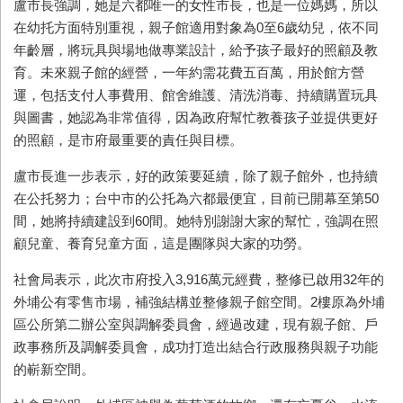
盧市長強調，她是六都唯一的女性市長，也是一位媽媽，所以
在幼托方面特別重視，親子館適用對象為0至6歲幼兒，依不同
年齡層，將玩具與場地做專業設計，給予孩子最好的照顧及教
育。未來親子館的經營，一年約需花費五百萬，用於館方營
運，包括支付人事費用、館舍維護、清洗消毒、持續購置玩具
與圖書，她認為非常值得，因為政府幫忙教養孩子並提供更好
的照顧，是市府最重要的責任與目標。
盧市長進一步表示，好的政策要延續，除了親子館外，也持續
在公托努力；台中市的公托為六都最便宜，目前已開幕至第50
間，她將持續建設到60間。她特別謝謝大家的幫忙，強調在照
顧兒童、養育兒童方面，這是團隊與大家的功勞。
社會局表示，此次市府投入3,916萬元經費，整修已啟用32年的
外埔公有零售市場，補強結構並整修親子館空間。2樓原為外埔
區公所第二辦公室與調解委員會，經過改建，現有親子館、戶
政事務所及調解委員會，成功打造出結合行政服務與親子功能
的嶄新空間。