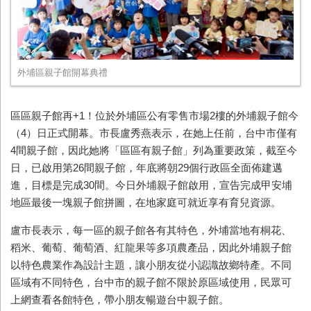
外埔區親子館開幕典禮
區區親子館再+1！位於外埔區公有零售市場2樓的外埔親子館今
（4）日正式開幕。市長盧秀燕表示，在她上任前，台中市僅有
4間親子館，因此她將「區區有親子館」列為重要政策，截至今
日，已啟用第26間親子館，年底將朝29個行政區全面佈建邁
進，目標是完成30間。今日外埔親子館啟用，宣告完成甲安埔
地區最後一塊親子館拼圖，在地家庭可就近享有育兒資源。
盧市長表示，每一區的親子館各有其特色，外埔當地有桐花、
稻米、葡萄、葡萄酒、紅龍果等多項農產品，因此外埔親子館
以特色農業作為設計主題，讓小朋友從小認識故鄉特產。不同
區域有不同特色，台中市的親子館不限於原區域使用，民眾可
上網查看各館特色，帶小朋友暢遊台中親子館。