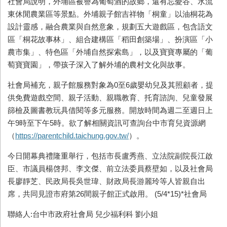
社會局說明，外埔區被譽為葡萄酒的故鄉，還有忘憂谷、水流
東休閒農業區等景點。外埔親子館吉祥物「桐童」以油桐花為
設計靈感，融合農業與自然意象，規劃五大遊戲區，包含語文
區「桐花故事林」、組合建構區「稻田創築場」、扮演區「小
農市集」、特色區「外埔自然探索島」，以及寶寶專屬的「葡
萄寶寶園」，帶孩子深入了解外埔的農村文化與故事。
社會局補充，親子館服務對象為0至6歲嬰幼兒及其照顧者，提
供免費遊戲空間、親子活動、親職教育、托育諮詢、兒童發展
篩檢及圖書教玩具借閱等多元服務。開放時間為週二至週日上
午9時至下午5時。欲了解相關資訊可查詢台中市育兒資源網
（
https://parentchild.taichung.gov.tw/
）。
今日開幕典禮隆重舉行，包括市長盧秀燕、立法院副院長江啟
臣、市議員楊啓邦、李文傑、前立法委員蔡壁如，以及社會局
長廖靜芝、民政局長吳世瑋、財政局長游麗玲等人皆親自出
席，共同見證市府第26間親子館正式啟用。 (5/4*15)*
社會局
聯絡人:台中市政府社會局 兒少福利科 劉小姐