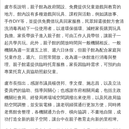
盧市長說明，親子館為政府開設、免費提供兒童遊戲與教育的
地方。館內設有多種遊戲與玩具、課程與活動，例如講故事、
手作DIY等，並提供免費借玩具回家服務，民眾歸還後館方會清
洗消毒再給下一位使用者，以達環保循環、減輕家長購買玩具
負擔。家長帶孩子進入親子館，可由工作人員帶領，讓親子一
起共學共玩。此外，親子館的開放時間與一般機關相反。一般
機關為週一至週五上班、週六日休假，但親子館為配合家庭與
兒童作息，週六、日照常開放，改為週一休館進行消毒與整
理。親子館還提供臨時托育服務，家長因臨時需求，可預約由
專業托育人員協助照顧兒童。
盧市長指出，感謝市議員楊啓邦、李文傑、施志昌，以及立法
委員們的協助、指導與關心；也感謝市府相關局處，包括主政
機關社會局、經發局將場域空間調撥出來使用，以及民政局協
助空間調整，並安裝電梯，讓老弱婦孺通行更加方便，同時將
老舊館舍整理，各機關通力合作、橫向協調，不畫地自限，成
功打造全新的親子空間，讓台中在親子教育走向新的里程埤。