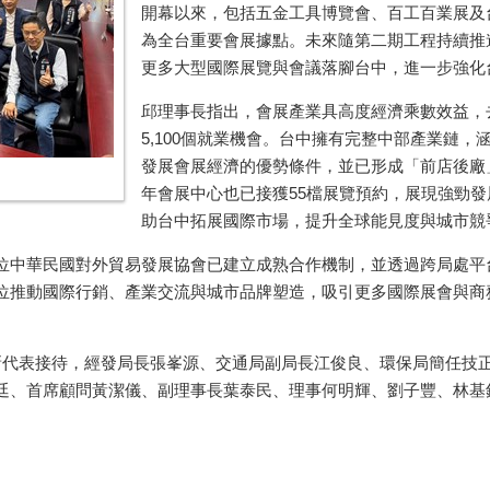
開幕以來，包括五金工具博覽會、百工百業展及
為全台重要會展據點。未來隨第二期工程持續推
更多大型國際展覽與會議落腳台中，進一步強化
邱理事長指出，會展產業具高度經濟乘數效益，
5,100個就業機會。台中擁有完整中部產業鏈
發展會展經濟的優勢條件，並已形成「前店後廠
年會展中心也已接獲55檔展覽預約，展現強勁
助台中拓展國際市場，提升全球能見度與城市競
位中華民國對外貿易發展協會已建立成熟合作機制，並透過跨局處平
位推動國際行銷、產業交流與城市品牌塑造，吸引更多國際展會與商
新代表接待，經發局長張峯源、交通局副局長江俊良、環保局簡任技
廷、首席顧問黃潔儀、副理事長葉泰民、理事何明輝、劉子豐、林基