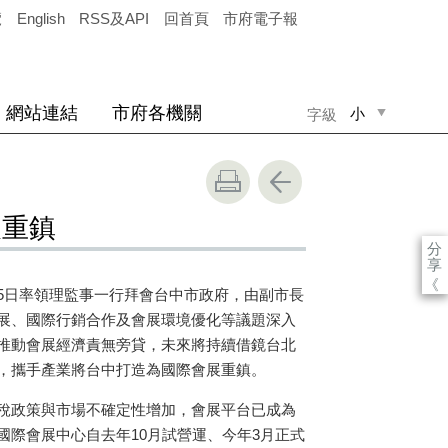
覽
English
RSS及API
回首頁
市府電子報
網站連結
市府各機關
小
字級
中
大
展重鎮
分
享
《
5日率領理監事一行拜會台中市政府，由副市長
展、國際行銷合作及會展環境優化等議題深入
推動會展經濟責無旁貸，未來將持續借鏡台北
，攜手產業將台中打造為國際會展重鎮。
稅政策與市場不確定性增加，會展平台已成為
國際會展中心自去年10月試營運、今年3月正式