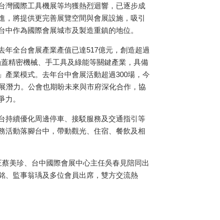
台灣國際工具機展等均獲熱烈迴響，已逐步成
進，將提供更完善展覽空間與會展設施，吸引
台中作為國際會展城市及製造重鎮的地位。
去年全台會展產業產值已達517億元，創造超過
，涵蓋精密機械、手工具及綠能等關鍵產業，具備
」產業模式。去年台中會展活動超過300場，今
發展潛力。公會也期盼未來與市府深化合作，協
爭力。
台持續優化周邊停車、接駁服務及交通指引等
務活動落腳台中，帶動觀光、住宿、餐飲及相
正蔡美珍、台中國際會展中心主任吳春見陪同出
銘、監事翁瑀及多位會員出席，雙方交流熱