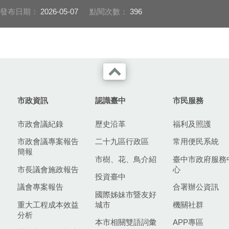
發布日期：
2026-05-07
點閱次數：
396
市政資訊
認識臺中
市民服務
市政會議紀錄
歷史沿革
福利及照護
市政會議專案報告
二十九區行政區
常用便民系統
簡報
市樹、花、鳥介紹
臺中市政府服務
市長議會施政報告
心
投資臺中
議會專案報告
合署辦公資訊
國際姊妹市暨友好
重大工程成本效益
城市
機關社群
分析
本市相關雙語詞彙
APP專區