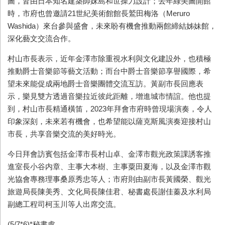
圖，皆由日本知名建築師妹島和世操刀設計；去年綠美圖開館
時，市府也曾邀請21世紀美術館館長鷲田梅洛（Meruro
Washida）來台參與盛會，未來盼有機會推動兩館締結姊妹館，
深化藝文交流合作。
村山市長表示，近年金澤市除重視水利與文化建設外，也積極
推動爵士音樂節等藝文活動；而台中爵士音樂節享譽國際，希
望未來能促成兩地爵士音樂團體交流互訪。黃副市長回應表
示，樂見雙方透過音樂拉近彼此距離，增進城市情誼。他也提
到，村山市長精通橫笛，2023年拜會市府時曾現場演奏，令人
印象深刻，未來若有機會，也希望能以薩克斯風演奏迎接村山
市長，共享音樂交流的美好時光。
今日拜會訪賓包括金澤市長村山卓、金澤市觀光政策課誘客推
進室長小谷内章、主事大本樹、主事粟田夏海，以及金澤市觀
光協會專務理事桑原秀忠等人；市府則由副市長黃國榮、觀光
旅遊局長陳美秀、文化局長陳佳君、秘書處長謝佳蓁及水利局
副總工程司柯玉川等人出席交流。
(5/7*6)*秘書處