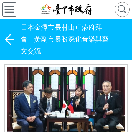
日本金澤市長村山卓蒞府拜
會 黃副市長盼深化音樂與藝
文交流