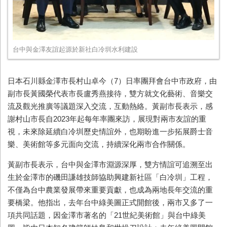
台中與金澤友誼起源於新社白冷圳水利建設
日本石川縣金澤市長村山卓今（7）日率團拜會台中市政府，由
副市長黃國榮代表市長盧秀燕接待，雙方就文化藝術、音樂交
流及觀光推廣等議題深入交流，互動熱絡。黃副市長表示，感
謝村山市長自2023年起每年率團來訪，展現對兩市友誼的重
視，未來除延續白冷圳歷史情誼外，也期盼進一步拓展爵士音
樂、美術館等多元面向交流，持續深化兩市合作關係。
黃副市長表示，台中與金澤市淵源深厚，雙方情誼可追溯至出
生於金澤市的磯田謙雄技師協助興建新社區「白冷圳」工程，
不僅為台中農業發展帶來重要貢獻，也成為兩地長年交流的重
要橋梁。他指出，去年台中綠美圖正式開館後，兩市又多了一
項共同話題，因金澤市著名的「21世紀美術館」與台中綠美