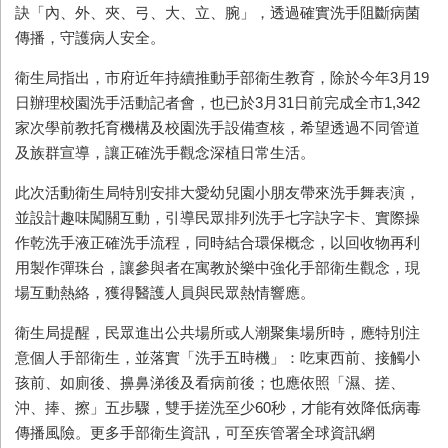
訣「內、外、夾、弓、大、立、腕」，透過確實洗手阻斷病菌
傳播，守護病人安全。
衛生局指出，市府近年持續推動手部衛生教育，除於今年3月19
日辦理校園洗手活動記者會，也已於3月31日前完成全市1,342
家次學前教托育機構及校園洗手設備查核，希望透過不同管道
及族群宣導，讓正確洗手觀念深植日常生活。
此次活動衛生局特別安排大愛幼兒園小朋友帶來洗手舞表演，
並設計趣味闖關互動，引導民眾排列洗手七字訣字卡、實際操
作乾洗手液正確洗手流程，同時結合環保概念，以回收物再利
用製作彈珠台，讓參與者在寓教於樂中強化手部衛生觀念，現
場互動熱絡，獲得醫護人員與民眾熱情響應。
衛生局提醒，民眾進出公共場所或人潮聚集場所時，應特別注
意個人手部衛生，並落實「洗手五時機」：吃東西前、接觸小
孩前、如廁後、擤鼻涕後及看病前後；也應依照「濕、搓、
沖、捧、擦」五步驟，雙手搓洗至少60秒，才能有效降低病毒
傳播風險。更多手部衛生資訊，可至疾管署全球資訊網