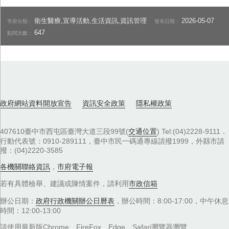
衛生醫療,宣導活動,生活資訊,資訊管理
2026-05-07
市府分類：
發布日期：
647
點閱次數：
政府網站資料開放宣告
資訊安全政策
隱私權政策
407610臺中市西屯區臺灣大道三段99號(
交通位置
) Tel:(04)2228-9111．
行動代表號：0910-289111，臺中市民一碼通專線請撥1999，外縣市請
撥：(04)2220-3585
各機關聯絡資訊
，
市府電子報
若有具體檢舉、建議或陳情案件，請利用
市政信箱
辦公日期：
政府行政機關辦公日曆表
，辦公時間：8:00-17:00，中午休息
時間：12:00-13:00
請使用最新版Chrome、FireFox、Edge、Safari瀏覽器瀏覽