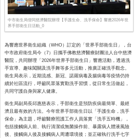
中市衛生局偕同慈濟醫院辦理【手護生命、洗手保命】響應2026年世
界手部衛生日活動_0
為響應世界衛生組織（WHO）訂定的「世界手部衛生日」，台
中市政府衛生局今（7）日攜手佛教慈濟醫療財團法人台中慈濟
醫院，共同辦理「2026年世界手部衛生日」響應活動，透過洗
手宣導、趣味闖關及洗手舞等多元活動，推廣正確洗手觀念。
衛生局表示，近期流感、新冠、諾羅病毒及腸病毒等疫情仍持
續於社區流行，呼籲民眾落實勤洗手習慣，從日常生活做起，
共同守護自身與家人健康。
衛生局副局長邱惠慈表示，手部衛生是預防疾病最簡單、最經
濟且最有效的方法。今年世界手部衛生日以「手護生命，洗手
保命」為主題，呼籲醫療照護工作人員落實「洗手五時機」，
包括接觸病人前、執行清潔或無菌操作前、暴露病人體液風險
後、接觸病人後及接觸病人周遭環境後；並正確執行洗手七字