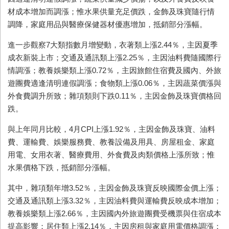
材成本增加而調漲；惟水果供量充足價跌，金飾及珠寶隨行情
調降，家庭用品與醫療保健器材優惠增加，抵銷部分漲幅。
進一步觀察7大類指數月增變動，衣著類上漲2.44％，主因夏季
成衣新裝上市；交通及通訊類上漲2.25％，主因油料費隨國際行
情調漲；教養娛樂類上漲0.72％，主因旅館住宿費及國內、外旅
遊團費適逢清明連假調漲；食物類上漲0.06％，主因蔬菜價漲與
外食費調升所致；雜項類則下跌0.11％，主因金飾及珠寶價格回
跌。
與上年同月比較，4月CPI上漲1.92％，主因金飾及珠寶、油料
費、運輸費、娛樂服務費、教養設備及用具、房屋租金、家庭
用電、女用衣著、醫療費用、外食費及肉類價格上漲所致；惟
水果價格下跌，抵銷部分漲幅。
其中，雜項類年增3.52％，主因金飾及珠寶反映國際金價上漲；
交通及通訊類上漲3.32％，主因油料費與運輸費反映成本增加；
教養娛樂類上漲2.66％，主因國內外旅遊團費受機票與住宿成本
提高影響；居住類上漲2.14％，主因房租與家庭用電價格調漲；