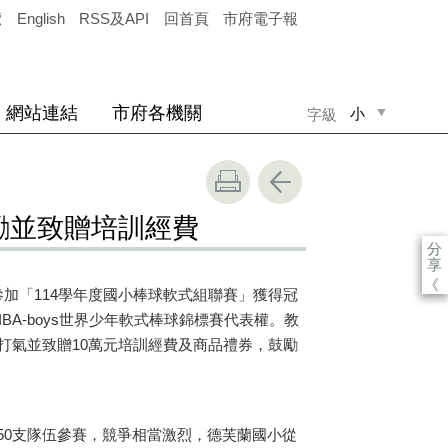
覽
English
RSS及API
回首頁
市府電子報
網站連結
市府各機關
小
字級
中
大
勵並致贈培訓經費
分
享
《
加「114學年度國小棒球軟式組聯賽」獲得冠
BA-boys世界少年軟式棒球錦標賽代表權。教
打氣並致贈10萬元培訓經費及商品禮券，鼓勵
50支隊伍參賽，競爭相當激烈，德芙蘭國小從