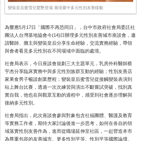
變裝皇后蜜雪兒驚艷登場 展現臺中多元性別友善樣貌
為響應5月17日「國際不再恐同日」，台中市政府社會局委託社
團法人台灣基地協會今(14)日辦理多元性別友善城市座談會，邀
請醫師、攤主與變裝皇后分享生命經驗，交流實務經驗，帶領
與會者看見多元性別在不同場域中面臨的處境。
社會局表示，今日座談會規劃三大主題單元，乳房外科醫師蔡
宇杰分享臨床實務中與多元性別族群互動的經驗；性別友善店
家果食男子暢談創業歷程；變裝皇后蜜雪兒從接觸變裝表演到
站上舞台比賽，透過一次次練習與演出不斷嘗試突破，找到真
實自我，他也在與觀眾互動的過程中，感受到社會逐步理解與
接納多元性別。
社會局指出，此次座談會參與對象包含社福團體、醫護及教育
等實務工作者，期待大家討論後進一步思考，如何在各自的領
域落實性別友善作為，進而從職場延伸至社區，一起營造本市
為尊重包容的友善城市。更多性別平等、性別平等國際論壇、