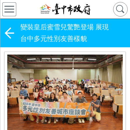
變裝皇后蜜雪兒驚艷登場 展現
台中多元性別友善樣貌