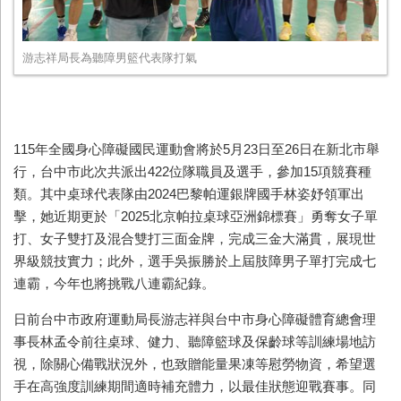
游志祥局長為聽障男籃代表隊打氣
115年全國身心障礙國民運動會將於5月23日至26日在新北市舉
行，台中市此次共派出422位隊職員及選手，參加15項競賽種
類。其中桌球代表隊由2024巴黎帕運銀牌國手林姿妤領軍出
擊，她近期更於「2025北京帕拉桌球亞洲錦標賽」勇奪女子單
打、女子雙打及混合雙打三面金牌，完成三金大滿貫，展現世
界級競技實力；此外，選手吳振勝於上屆肢障男子單打完成七
連霸，今年也將挑戰八連霸紀錄。
日前台中市政府運動局長游志祥與台中市身心障礙體育總會理
事長林孟令前往桌球、健力、聽障籃球及保齡球等訓練場地訪
視，除關心備戰狀況外，也致贈能量果凍等慰勞物資，希望選
手在高強度訓練期間適時補充體力，以最佳狀態迎戰賽事。同