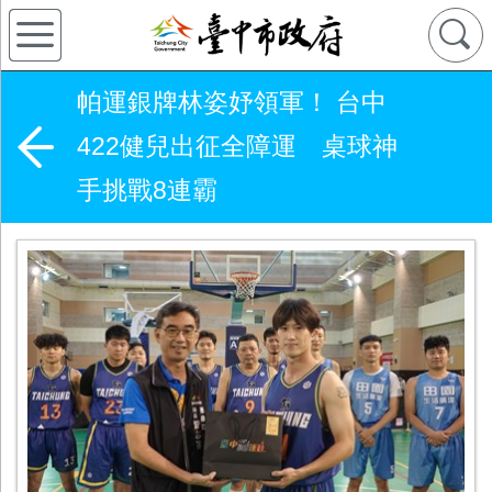
帕運銀牌林姿妤領軍！ 台中
422健兒出征全障運 桌球神
手挑戰8連霸