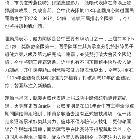
時，市長盧秀燕也特別錄製應援影片，勉勵代表隊在賽場上發
揮訓練成果、突破自我。台中代表隊於113年全國身心障礙國民
運動會拿下87金、94銀、54銅，連續三屆排名全國第二，今年
也將持續挑戰佳績。
運動局表示，健力同樣是台中重要奪牌項目之一，上屆共拿下5
金1銀，獎牌數全國第一。選手陳穎生與黃承皇分別於肢障男子
組健力第八級及第九級完成二連霸，並雙雙打破大會及全國紀
錄，今年將朝三連霸邁進。近年也有不同項目選手跨界投入健
力訓練，其中陳羿穎由羽球轉戰健力後表現突出，今年3月更在
「115年全國會長杯帕拉健力錦標賽」打破高懸10年的全國紀
錄，替團隊注入新動能。
運動局補充，聽障男籃代表隊上屆成功中斷傳統強隊連霸紀
錄，勇奪隊史首面金牌；女籃隊則是在111年台中市主辦全障運
期間開始籌組培訓，隊員多數過去沒有正式競技經驗，但一路
走來逐漸累積默契與實力。籃球不僅考驗個人技術，更仰賴團
隊合作與臨場溝通，而聽障選手在比賽時不得配戴助聽器，必
須同步掌握場上節奏、隊友位置與教練指令，對專注力與團隊