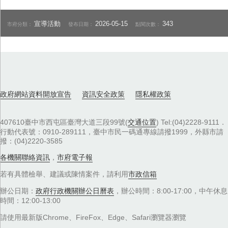
宣導活動
2026-05-15
343
市府分類：
發布日期：
點閱次數：
政府網站資料開放宣告
資訊安全政策
隱私權政策
407610臺中市西屯區臺灣大道三段99號(
交通位置
) Tel:(04)2228-9111．
行動代表號：0910-289111，臺中市民一碼通專線請撥1999，外縣市請
撥：(04)2220-3585
各機關聯絡資訊
，
市府電子報
若有具體檢舉、建議或陳情案件，請利用
市政信箱
辦公日期：
政府行政機關辦公日曆表
，辦公時間：8:00-17:00，中午休息
時間：12:00-13:00
請使用最新版Chrome、FireFox、Edge、Safari瀏覽器瀏覽