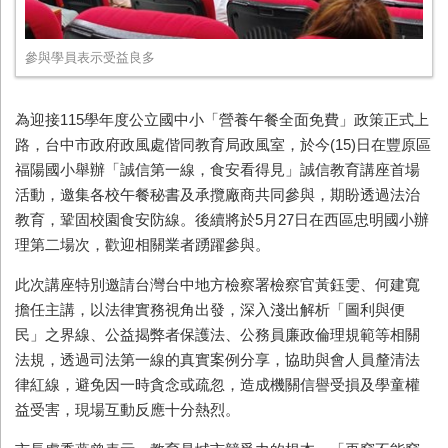
參與學員表示受益良多
為迎接115學年度公立國中小「營養午餐全面免費」政策正式上
路，台中市政府政風處偕同教育局政風室，於今(15)日在豐原區
福陽國小舉辦「誠信第一線，食安看得見」誠信教育講座首場
活動，邀集各校午餐秘書及承攬廠商共同參與，期盼透過法治
教育，鞏固校園食安防線。後續將於5月27日在西區忠明國小辦
理第二場次，歡迎相關業者踴躍參與。
此次講座特別邀請台灣台中地方檢察署檢察官黃鈺雯、何建寬
擔任主講，以法律實務視角出發，深入淺出解析「圖利與便
民」之界線、公益揭弊者保護法、公務員廉政倫理規範等相關
法規，透過司法第一線的真實案例分享，協助與會人員釐清法
律紅線，避免因一時貪念或疏忽，造成機關信譽受損及學童權
益受害，現場互動反應十分熱烈。