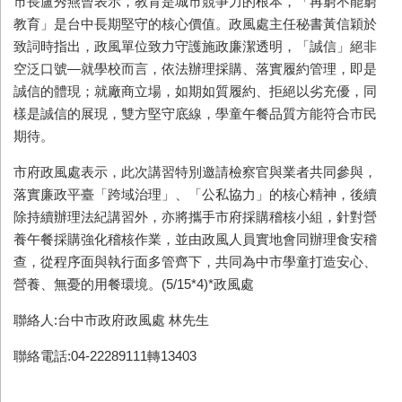
市長盧秀燕曾表示，教育是城市競爭力的根本，「再窮不能窮
教育」是台中長期堅守的核心價值。政風處主任秘書黃信穎於
致詞時指出，政風單位致力守護施政廉潔透明，「誠信」絕非
空泛口號—就學校而言，依法辦理採購、落實履約管理，即是
誠信的體現；就廠商立場，如期如質履約、拒絕以劣充優，同
樣是誠信的展現，雙方堅守底線，學童午餐品質方能符合市民
期待。
市府政風處表示，此次講習特別邀請檢察官與業者共同參與，
落實廉政平臺「跨域治理」、「公私協力」的核心精神，後續
除持續辦理法紀講習外，亦將攜手市府採購稽核小組，針對營
養午餐採購強化稽核作業，並由政風人員實地會同辦理食安稽
查，從程序面與執行面多管齊下，共同為中市學童打造安心、
營養、無憂的用餐環境。(5/15*4)*政風處
聯絡人:台中市政府政風處 林先生
聯絡電話:04-22289111轉13403