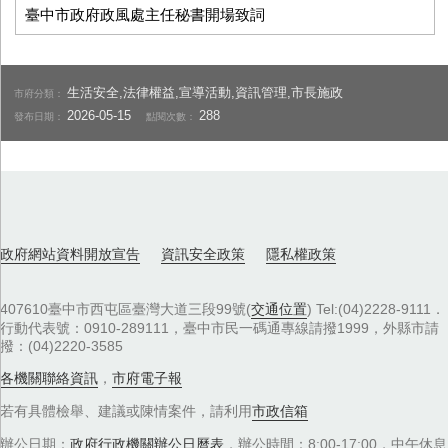
臺中市政府政風處主任秘書開場致詞
生活安全,法律權益,宣導活動,資訊管理,市長施政
市府分類：
2026-05-15
288
發布日期：
點閱次數：
政府網站資料開放宣告
資訊安全政策
隱私權政策
407610臺中市西屯區臺灣大道三段99號(
交通位置
) Tel:(04)2228-9111．
行動代表號：0910-289111，臺中市民一碼通專線請撥1999，外縣市請
撥：(04)2220-3585
各機關聯絡資訊
，
市府電子報
若有具體檢舉、建議或陳情案件，請利用
市政信箱
辦公日期：
政府行政機關辦公日曆表
，辦公時間：8:00-17:00，中午休息