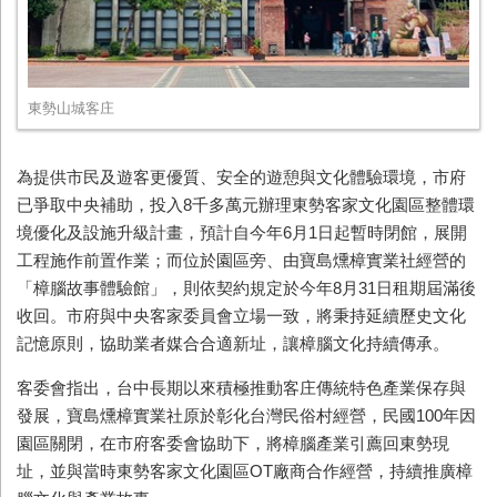
東勢山城客庄
為提供市民及遊客更優質、安全的遊憩與文化體驗環境，市府
已爭取中央補助，投入8千多萬元辦理東勢客家文化園區整體環
境優化及設施升級計畫，預計自今年6月1日起暫時閉館，展開
工程施作前置作業；而位於園區旁、由寶島燻樟實業社經營的
「樟腦故事體驗館」，則依契約規定於今年8月31日租期屆滿後
收回。市府與中央客家委員會立場一致，將秉持延續歷史文化
記憶原則，協助業者媒合合適新址，讓樟腦文化持續傳承。
客委會指出，台中長期以來積極推動客庄傳統特色產業保存與
發展，寶島燻樟實業社原於彰化台灣民俗村經營，民國100年因
園區關閉，在市府客委會協助下，將樟腦產業引薦回東勢現
址，並與當時東勢客家文化園區OT廠商合作經營，持續推廣樟