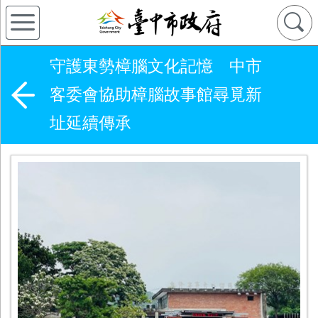
守護東勢樟腦文化記憶 中市
客委會協助樟腦故事館尋覓新
址延續傳承