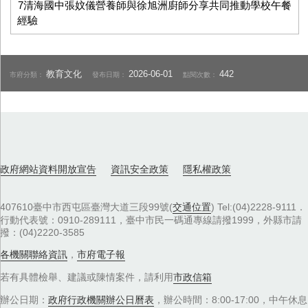
7清海國中張妏儀營養師與徐旭洲廚師分享共同推動學校午餐
經驗
教育文化
2026-06-01
442
市府分類：
發布日期：
點閱次數：
政府網站資料開放宣告
資訊安全政策
隱私權政策
407610臺中市西屯區臺灣大道三段99號(
交通位置
) Tel:(04)2228-9111．
行動代表號：0910-289111，臺中市民一碼通專線請撥1999，外縣市請
撥：(04)2220-3585
各機關聯絡資訊
，
市府電子報
若有具體檢舉、建議或陳情案件，請利用
市政信箱
辦公日期：
政府行政機關辦公日曆表
，辦公時間：8:00-17:00，中午休息