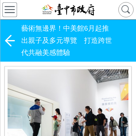
藝術無邊界！中美館6月起推
出親子及多元導覽 打造跨世
代共融美感體驗