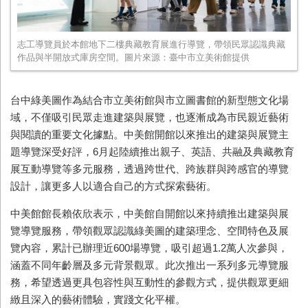
志工導覽員於本館地下二樓典藏教育展進行導覽，帶領民眾認識典藏
作品與半開放式庫房空間。圖片來源：臺中市立美術館提供
台中綠美圖作為結合市立美術館與市立圖書館的新型態文化場
域，不僅吸引民眾走進建築與展覽，也逐漸成為市民親近藝術
與閱讀的重要文化據點。中美館開館以來推出的建築與展覽主
題導覽深受好評，6月起陸續推出親子、英語、共融及典藏教育
展互動導覽等多元服務，透過跨世代、跨族群與跨感官的導覽
設計，讓更多人以適合自己的方式探索藝術。
中美館館長賴依欣表示，中美館自開館以來持續推出建築與展
覽導覽服務，帶領觀眾認識綠美圖的建築理念、空間特色及展
覽內容，累計已辦理近600場導覽，吸引超過1.2萬人次參與，
涵蓋不同年齡層及多元背景觀眾。此次推出一系列多元導覽服
務，希望透過更具包容性與互動性的參觀方式，提供觀眾更細
緻且深入的藝術體驗，實踐文化平權。