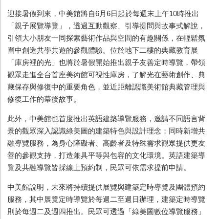
迎接暑假到來，中美館將自6月6日起於每週末上午10時推出
「親子展覽導覽」，透過互動觀察、引導提問與故事式解說，
引領大小朋友一同探索藝術作品與空間的有趣關係，在輕鬆氛
圍中創造共學共遊的參觀體驗。位於地下二樓的典藏教育展
「庫房裡的光」也將於暑假開始推出親子友善定時導覽，帶領
觀眾走進全台首座美術館可視性庫房，了解光在藝術創作、典
藏保存與修復中的重要角色，並近距離認識美術館典藏管理與
修復工作的幕後故事。
此外，中美館也首度推出英語建築導覽服務，邀請不同語言背
景的觀眾深入認識綠美圖的建築特色與設計理念；同時新增共
融導覽服務，為身心障礙者、高齡者及特殊需求觀眾提供更友
善的參觀支持，打造兼具平等與包容的文化環境。英語建築導
覽及共融導覽皆採線上預約制，民眾可依需求提前申請。
中美館說明，未來將持續提供展覽與建築定時導覽及團體預約
服務，其中展覽定時導覽於每週二至週日辦理，建築定時導覽
則於每週二及週四推出。民眾可透過「綠美圖數位導覽服務」