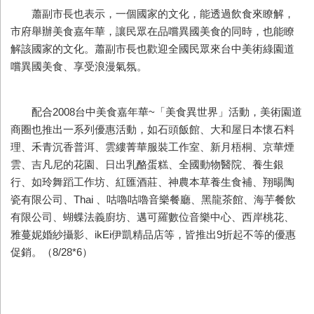
蕭副市長也表示，一個國家的文化，能透過飲食來瞭解，
市府舉辦美食嘉年華，讓民眾在品嚐異國美食的同時，也能瞭
解該國家的文化。蕭副市長也歡迎全國民眾來台中美術綠園道
嚐異國美食、享受浪漫氣氛。
配合2008台中美食嘉年華~「美食異世界」活動，美術園道
商圈也推出一系列優惠活動，如石頭飯館、大和屋日本懷石料
理、禾青沉香普洱、雲縷菁華服裝工作室、新月梧桐、京華煙
雲、吉凡尼的花園、日出乳酪蛋糕、全國動物醫院、養生銀
行、如玲舞蹈工作坊、紅匯酒莊、神農本草養生食補、翔暘陶
瓷有限公司、Thai 、咕嚕咕嚕音樂餐廳、黑龍茶館、海芋餐飲
有限公司、蝴蝶法義廚坊、邁可羅數位音樂中心、西岸桃花、
雅蔓妮婚紗攝影、ikEi伊凱精品店等，皆推出9折起不等的優惠
促銷。（8/28*6）