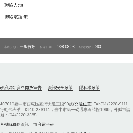
聯絡人:無
聯絡電話:無
一般行政
2008-08-26
960
市府分類：
發布日期：
點閱次數：
政府網站資料開放宣告
資訊安全政策
隱私權政策
407610臺中市西屯區臺灣大道三段99號(
交通位置
) Tel:(04)2228-9111．
行動代表號：0910-289111，臺中市民一碼通專線請撥1999，外縣市請
撥：(04)2220-3585
各機關聯絡資訊
，
市府電子報