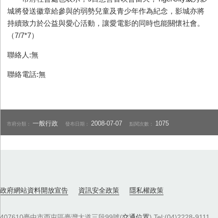
城將發送徽章給參與的弱勢兒童及青少年作為紀念，影城亦將
持續致力於公益與愛心活動，讓愛電影的同時也能關懷社會。
（7/7*7）
聯絡人:無
聯絡電話:無
一般行政
2008-07-07
1075
市府分類：
發布日期：
點閱次數：
政府網站資料開放宣告
資訊安全政策
隱私權政策
407610臺中市西屯區臺灣大道三段99號(
交通位置
) Tel:(04)2228-9111．