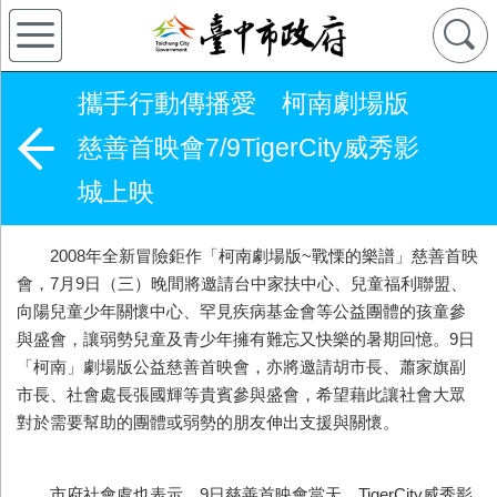
攜手行動傳播愛 柯南劇場版
慈善首映會7/9TigerCity威秀影
城上映
2008年全新冒險鉅作「柯南劇場版~戰慄的樂譜」慈善首映
會，7月9日（三）晚間將邀請台中家扶中心、兒童福利聯盟、
向陽兒童少年關懷中心、罕見疾病基金會等公益團體的孩童參
與盛會，讓弱勢兒童及青少年擁有難忘又快樂的暑期回憶。9日
「柯南」劇場版公益慈善首映會，亦將邀請胡市長、蕭家旗副
市長、社會處長張國輝等貴賓參與盛會，希望藉此讓社會大眾
對於需要幫助的團體或弱勢的朋友伸出支援與關懷。
市府社會處也表示，9日慈善首映會當天，TigerCity威秀影