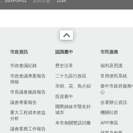
：
2009-09-01
點閱次數：
1034
市政資訊
認識臺中
市民服務
市政會議紀錄
歷史沿革
福利及照護
市政會議專案報告
二十九區行政區
常用便民系統
簡報
市樹、花、鳥介紹
臺中市政府服務
市長議會施政報告
心
投資臺中
議會專案報告
合署辦公資訊
國際姊妹市暨友好
重大工程成本效益
城市
機關社群
分析
本市相關雙語詞彙
APP專區
議會業務工作報告
就業及創業