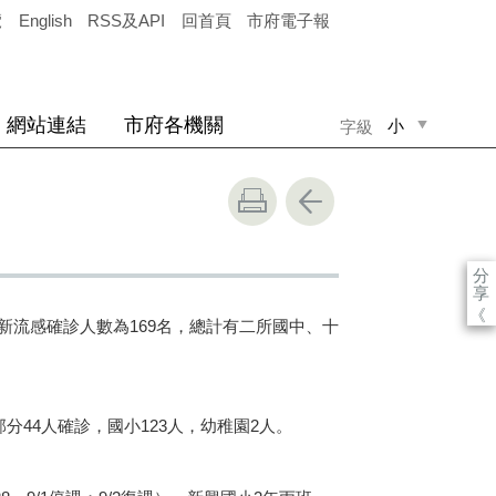
覽
English
RSS及API
回首頁
市府電子報
網站連結
市府各機關
小
字級
中
大
分
享
《
流感確診人數為169名，總計有二所國中、十
44人確診，國小123人，幼稚園2人。