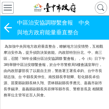
中區治安協調聯繫會報 中央
與地方政府能量垂直整合
為加強中央與地方政府垂直整合，瞭解地方治安情勢，互相觀
摩治安作為，提升偵防決策效能。內政部特別分北、中、南三
區，召開「98年全國分區治安協調聯 繫會報」，今（6）日下午
3時舉辦中區治安聯繫會報，於台中市警察局5樓會議室舉行，
由內政部廖部長了以親自主持，警政署王署長卓鈞、台中市長
胡志強、台 中縣長黃仲生、南投縣長李朝卿、彰化縣長卓伯
源、苗栗縣副縣長林久翔、雲林縣副縣長李應元、嘉義市副市
長李錫津、嘉義縣副縣長吳容輝等縣市長、警察首長及 相關業
務單位主管等近百人與會。