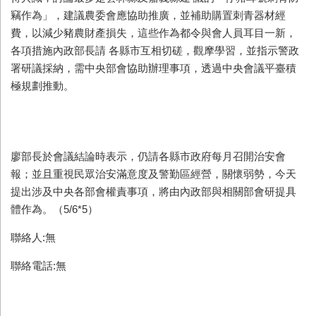
竊作為」，建議農委會應協助推廣，並補助購置刺青器材經
費，以減少豬農財產損失，這些作為都令與會人員耳目一新，
各項措施內政部長請 各縣市互相切磋，觀摩學習，並指示警政
署研議採納，需中央部會協助辦理事項，透過中央會議平臺積
極規劃推動。
廖部長於會議結論時表示，仍請各縣市政府每月召開治安會
報；並且重視民眾治安滿意度及警勤區經營，關懷弱勢，今天
提出涉及中央各部會權責事項，將由內政部與相關部會研提具
體作為。（5/6*5）
聯絡人:無
聯絡電話:無