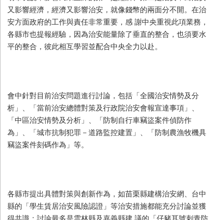
又影響經濟，經濟又影響治安，就像錢幣的兩面分不開。在治
安方面政府的工作與責任非常重要，感 謝中央重視此項業務，
各縣市也提報經驗，因為治安能量除了垂直的整合，也須要水
平的整合，彼此相互學習並配合中央全力以赴。
會中針對目前治安問題進行討論，包括「全國治安情勢及分
析」、「當前治安總體對策及行政院治安會報宣達事項」、
「中區治安情勢及分析」、「防制自行車竊盜案件偵防作
為」、「城市抗制犯罪－道路監控建置」、「防制農漁牧機具
竊盜案件刻碼作為」等。
各縣市提出具體對策與創新作為，如苗栗縣建構治安網、台中
縣的「學生賃居治安風險認證」等治安措施都能充分討論並獲
得共識；討論最多是雲林縣及嘉義縣建 議的「仔豬耳號刺青防