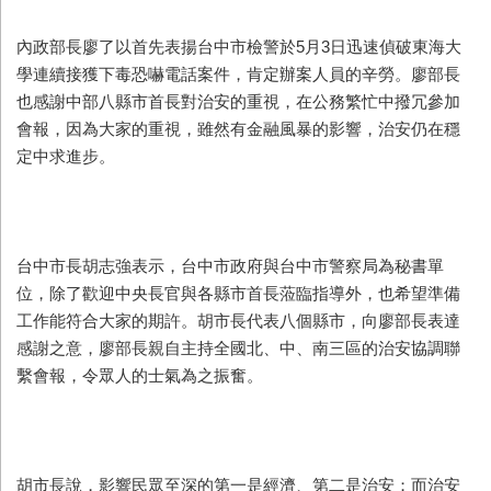
內政部長廖了以首先表揚台中市檢警於5月3日迅速偵破東海大
學連續接獲下毒恐嚇電話案件，肯定辦案人員的辛勞。廖部長
也感謝中部八縣市首長對治安的重視，在公務繁忙中撥冗參加
會報，因為大家的重視，雖然有金融風暴的影響，治安仍在穩
定中求進步。
台中市長胡志強表示，台中市政府與台中市警察局為秘書單
位，除了歡迎中央長官與各縣市首長蒞臨指導外，也希望準備
工作能符合大家的期許。胡市長代表八個縣市，向廖部長表達
感謝之意，廖部長親自主持全國北、中、南三區的治安協調聯
繫會報，令眾人的士氣為之振奮。
胡市長說，影響民眾至深的第一是經濟、第二是治安；而治安