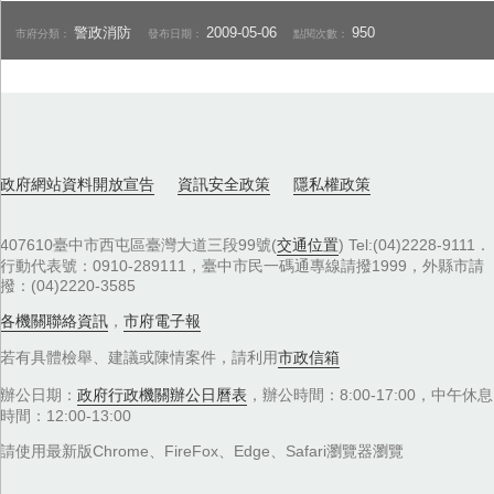
警政消防
2009-05-06
950
市府分類：
發布日期：
點閱次數：
政府網站資料開放宣告
資訊安全政策
隱私權政策
407610臺中市西屯區臺灣大道三段99號(
交通位置
) Tel:(04)2228-9111．
行動代表號：0910-289111，臺中市民一碼通專線請撥1999，外縣市請
撥：(04)2220-3585
各機關聯絡資訊
，
市府電子報
若有具體檢舉、建議或陳情案件，請利用
市政信箱
辦公日期：
政府行政機關辦公日曆表
，辦公時間：8:00-17:00，中午休息
時間：12:00-13:00
請使用最新版Chrome、FireFox、Edge、Safari瀏覽器瀏覽