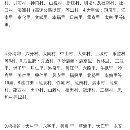
村、圳前村、神岡村、 山皮村、新庄村、圳堵村及社南村、社
口村、溪洲村（高速公路以西）等11村。4.大甲鎮：頂店里、江
南里、奉化里、文武里、幸福里、日南里、孟春里、太白 里等8
里。
5.外埔鄉：六分村、大同村、中山村、大東村、土城村、永豐村
等6村。6.后里鄉：月眉村。7.沙鹿鎮：鹿寮里、竹林里、 三鹿
里、埔子里、居仁里、洛泉里、晉江里、六路里、斗抵里、沙
鹿里、美仁里、興仁里、興安里、福興里、北勢里、南勢里等
16里。8.龍井鄉：龍泉村、竹坑 村、龍崗村、麗水村、龍東
村、龍西村、田中村、山腳村、福田村、龍津村、三德村、忠
和村等12村。
9.梧棲鎮：大村里、永寧里、興農 里、草湳里、大庄里、永安