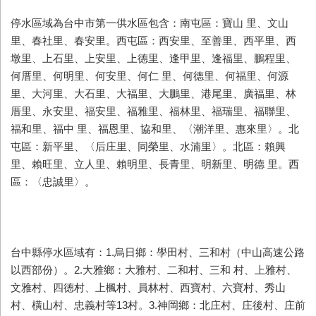
停水區域為台中市第一供水區包含：南屯區：寶山 里、文山
里、春社里、春安里。西屯區：西安里、至善里、西平里、西
墩里、上石里、上安里、上德里、逢甲里、逢福里、鵬程里、
何厝里、何明里、何安里、何仁 里、何德里、何福里、何源
里、大河里、大石里、大福里、大鵬里、港尾里、廣福里、林
厝里、永安里、福安里、福雅里、福林里、福瑞里、福聯里、
福和里、福中 里、福恩里、協和里、〈潮洋里、惠來里〉。北
屯區：新平里、〈后庄里、同榮里、水湳里〉。北區：賴興
里、賴旺里、立人里、賴明里、長青里、明新里、明德 里。西
區：〈忠誠里〉。
台中縣停水區域有：1.烏日鄉：學田村、三和村（中山高速公路
以西部份）。2.大雅鄉：大雅村、二和村、三和 村、上雅村、
文雅村、四德村、上楓村、員林村、西寶村、六寶村、秀山
村、橫山村、忠義村等13村。3.神岡鄉：北庄村、庄後村、庄前