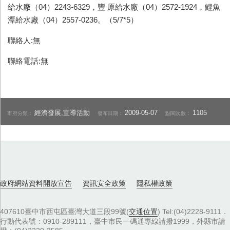
給水廠（04）2243-6329，豐 原給水廠（04）2572-1924，鯉魚
潭給水廠（04）2557-0236。（5/7*5）
聯絡人:無
聯絡電話:無
經濟發展,宣導活動
2009-05-07
1105
市府分類：
發布日期：
點閱次數：
政府網站資料開放宣告
資訊安全政策
隱私權政策
407610臺中市西屯區臺灣大道三段99號(
交通位置
) Tel:(04)2228-9111．
行動代表號：0910-289111，臺中市民一碼通專線請撥1999，外縣市請