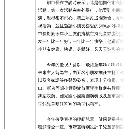
胡市長在致詞時表示，這是他擔任市長以來
活動，第一次活動在室外舉行，他看到小朋友曬
漓，覺得很不忍心，第二年改成園遊會，今年則
祝活動，並且邀請小朋友喜愛的蘋果姊姊和香蕉
市長對於今年小朋友們搭檔主持兒童節慶祝活動
友一年比一年好，一年比一年快樂，他還叮嚀小
小朋友健康、快樂、身體好，又天天進步的小朋
今年的慶祝大會以「飛躍童年Go! Go!Go!
未來主人翁為主，由五名小朋友擔任主持工作，
以及客家語等多聲帶發音，表現十分搶眼。會中
山、軍功等國小舞獅隊首度聯手群獅共舞慶佳節
舞蹈表演、國光國小國樂團演奏以及童軍團帶動
世代兒童動靜皆宜的新世代精神。
今年接受表揚的模範兒童、健康兒童共有三
獲頒獎盃一座。市府還特別設計了兒童節網路賀