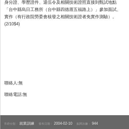
身分證、學歷證件、退伍令及相關技術證照直接到甄試地點
「台中縣烏日工務所（台中縣四德厝五福路上）」參加面試、
實作（有行政院勞委會核發之相關技術證者免實作測驗）。
(2/10$4)
聯絡人:無
聯絡電話:無
就業訓練
2004-02-10
944
市府分類：
發布日期：
點閱次數：