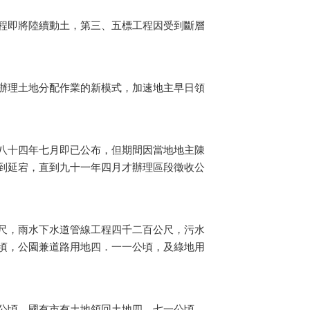
程即將陸續動土，第三、五標工程因受到斷層
辦理土地分配作業的新模式，加速地主早日領
八十四年七月即已公布，但期間因當地地主陳
到延宕，直到九十一年四月才辦理區段徵收公
尺，雨水下水道管線工程四千二百公尺，污水
頃，公園兼道路用地四．一一公頃，及綠地用
公頃，國有市有土地領回土地四．七一公頃，