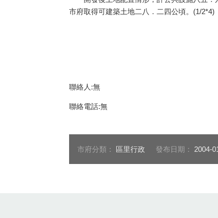
市府取得可建築土地二八．二四公頃。(1/2*4)
聯絡人:無
聯絡電話:無
市府分類：
區里行政
發布日期：
2004-0
:::