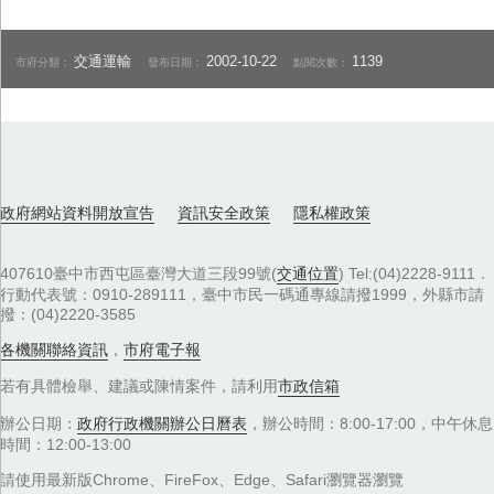
交通運輸
2002-10-22
1139
市府分類：
發布日期：
點閱次數：
政府網站資料開放宣告
資訊安全政策
隱私權政策
407610臺中市西屯區臺灣大道三段99號(
交通位置
) Tel:(04)2228-9111．
行動代表號：0910-289111，臺中市民一碼通專線請撥1999，外縣市請
撥：(04)2220-3585
各機關聯絡資訊
，
市府電子報
若有具體檢舉、建議或陳情案件，請利用
市政信箱
辦公日期：
政府行政機關辦公日曆表
，辦公時間：8:00-17:00，中午休息
時間：12:00-13:00
請使用最新版Chrome、FireFox、Edge、Safari瀏覽器瀏覽