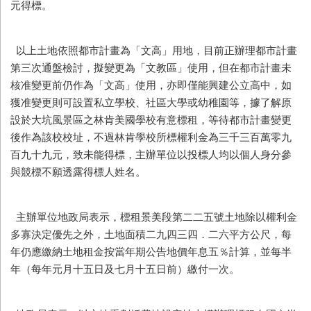
元得標。
以上土地依照都市計畫為「文高」用地，目前正辦理都市計畫
第三次通盤檢討，擬變更為「文教區」使用，但在都市計畫未
核准變更前仍作為「文高」使用，亦即僅能興建公立高中，如
獲准變更則可設置私立學校、社區大學或幼稚園等，據了解原
設於大坑風景區之林肯美國學校有意標租，等待都市計畫變更
後作為該校校址，不過林肯學校所標權利金為三千三百萬零九
百九十九元，致未能得標，主辦單位以投標人均以個人身分參
與競標不願透露得標人姓名。
主辦單位地政局表示，標租景美段第二二五號土地除以權利金
多寡決定優先之外，土地面積二九四三四．二六平方公尺，每
年仍應繳納土地租金按當年期公告地價年息五％計算，並每半
年（每年元月十五日及七月十五日前）繳付一次。