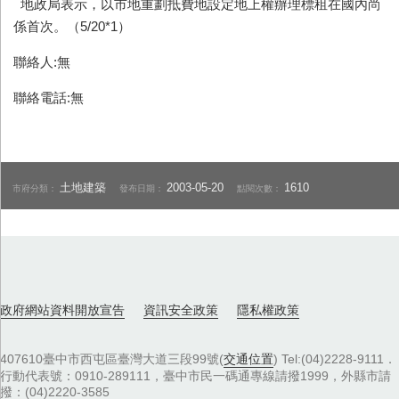
地政局表示，以市地重劃抵費地設定地上權辦理標租在國內尚
係首次。（5/20*1）
聯絡人:無
聯絡電話:無
土地建築
2003-05-20
1610
市府分類：
發布日期：
點閱次數：
政府網站資料開放宣告
資訊安全政策
隱私權政策
407610臺中市西屯區臺灣大道三段99號(
交通位置
) Tel:(04)2228-9111．
行動代表號：0910-289111，臺中市民一碼通專線請撥1999，外縣市請
撥：(04)2220-3585