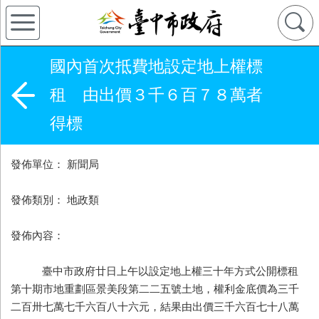
國內首次抵費地設定地上權標
租 由出價３千６百７８萬者
得標
發佈單位： 新聞局
發佈類別： 地政類
發佈內容：
臺中市政府廿日上午以設定地上權三十年方式公開標租
第十期市地重劃區景美段第二二五號土地，權利金底價為三千
二百卅七萬七千六百八十六元，結果由出價三千六百七十八萬