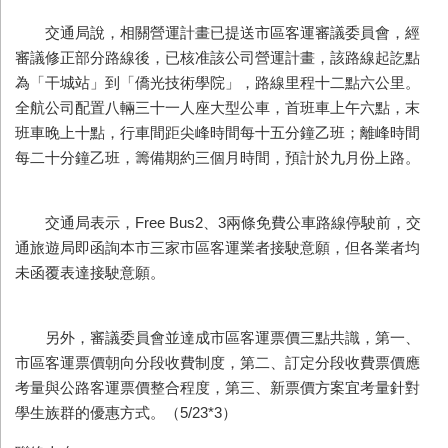
交通局說，相關營運計畫已提送市區客運審議委員會，經
審議修正部分路線後，已核准該公司營運計畫，該路線起訖點
為「干城站」到「僑光技術學院」，路線里程十二點六公里。
全航公司配置八輛三十一人座大型公車，首班車上午六點，末
班車晚上十點，行車間距尖峰時間每十五分鐘乙班；離峰時間
每二十分鐘乙班，籌備期約三個月時間，預計於九月份上路。
交通局表示，Free Bus2、3兩條免費公車路線停駛前，交
通旅遊局即函詢本市三家市區客運業者接駛意願，但各業者均
未函覆表達接駛意願。
另外，審議委員會並達成市區客運票價三點共識，第一、
市區客運票價朝向分段收費制度，第二、訂定分段收費票價應
考量與公路客運票價整合程度，第三、新票價方案宜考量針對
學生族群的優惠方式。（5/23*3）