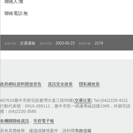
聯絡人:無
聯絡電話:無
交通運輸
2003-05-23
2174
市府分類：
發布日期：
點閱次數：
政府網站資料開放宣告
資訊安全政策
隱私權政策
407610臺中市西屯區臺灣大道三段99號(
交通位置
) Tel:(04)2228-9111．
行動代表號：0910-289111，臺中市民一碼通專線請撥1999，外縣市請
撥：(04)2220-3585
各機關聯絡資訊
，
市府電子報
若有具體檢舉、建議或陳情案件，請利用
市政信箱