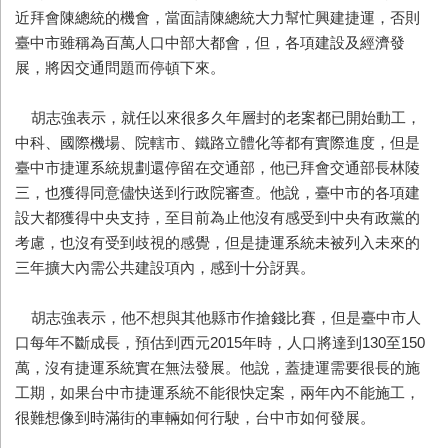
近拜會陳總統的機會，當面請陳總統大力幫忙興建捷運，否則
臺中市雖稱為百萬人口中部大都會，但，各項建設及經濟發
展，將因交通問題而停頓下來。
胡志強表示，就任以來很多久年層封的老案都已開始動工，
中科、國際機場、院轄市、鐵路立體化等都有實際進度，但是
臺中市捷運系統規劃還停留在交通部，他已拜會交通部長林陵
三，也獲得同意儘快送到行政院審查。他說，臺中市的各項建
設大都獲得中央支持，至目前為止他沒有感受到中央有政黨的
考慮，也沒有受到歧視的感覺，但是捷運系統未被列入未來的
三年擴大內需公共建設項內，感到十分訝異。
胡志強表示，他不想與其他縣市作搶錢比賽，但是臺中市人
口每年不斷成長，預估到西元2015年時，人口將達到130至150
萬，沒有捷運系統實在無法發展。他說，蓋捷運需要很長的施
工期，如果台中市捷運系統不能很快定案，兩年內不能施工，
很難想像到時滿街的車輛如何行駛，台中市如何發展。