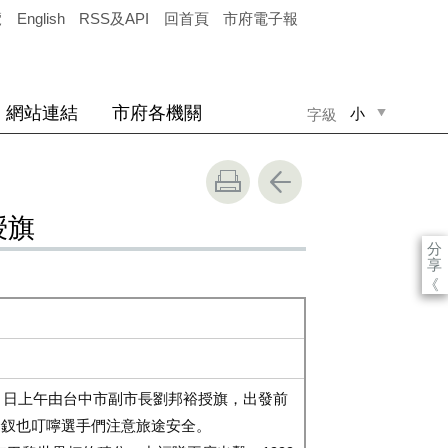
覽
English
RSS及API
回首頁
市府電子報
網站連結
市府各機關
小
字級
中
大
授旗
分
享
《
）日上午由台中市副市長劉邦裕授旗，出發前
金釵也叮嚀選手們注意旅途安全。