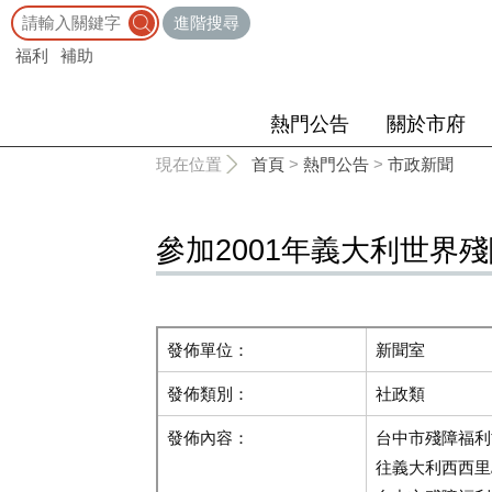
:::
進階搜尋
福利
補助
熱門公告
關於市府
:::
現在位置
首頁
>
熱門公告
>
市政新聞
參加2001年義大利世界
發佈單位：
新聞室
發佈類別：
社政類
發佈內容：
台中市殘障福利
往義大利西西里