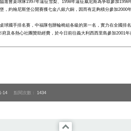
進會桌球隊1997年遠征雪梨、1998年遠征威尼斯為爭取參加199
堡，約翰尼斯堡公開賽獲七金八銀六銅，因而有足夠積分參加2000
桌球國手排名賽，中福隊包辦輪椅組各級的第一名，實力在全國排名
市府及各熱心社團贊助經費，於今日前往義大利西西里島參加2001
1-14
點閱次數：
1434