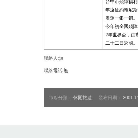
台中市殘障福利協
年遠征約翰尼斯
奧運一銀一銅。
今年初全國殘障
2年世界盃，由
二十二日返國。
聯絡人:無
聯絡電話:無
市府分類：
休閒旅遊
發布日期：
2001-1
:::