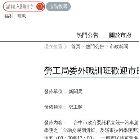
:::
進階搜尋
福利
補助
熱門公告
關於市府
:::
現在位置
首頁
>
熱門公告
>
市政新聞
勞工局委外職訓班歡迎市
發佈單位： 新聞局
發佈類別： 勞工類
發佈內容： 台中市政府委託私立統一汽車駕
學院之「金融交易期貨班」及嶺東技術學院辦
週五（08：00至17：00），一般市民均