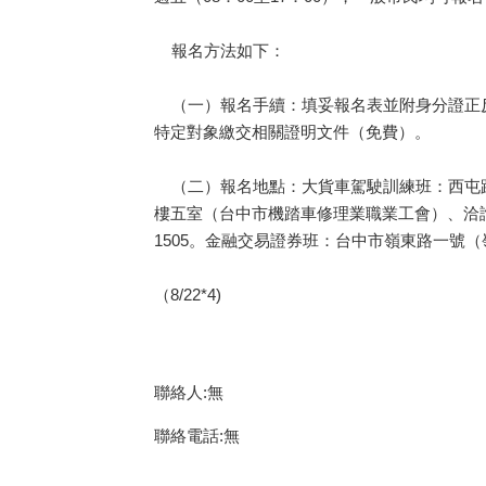
報名方法如下：
（一）報名手續：填妥報名表並附身分證正反
特定對象繳交相關證明文件（免費）。
（二）報名地點：大貨車駕駛訓練班：西屯路三
樓五室（台中市機踏車修理業職業工會）、洽詢電話
1505。金融交易證券班：台中市嶺東路一號（嶺東
（8/22*4)
聯絡人:無
聯絡電話:無