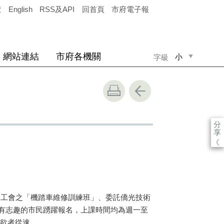
覽
English
RSS及API
回首頁
市府電子報
網站連結
市府各機關
小
字級
中
大
分
享
《
工會之「機踏車維修訓練班」、委託僑光技術
有志趣的市民踴躍報名，上課時間均為週一至
，欲者從速。