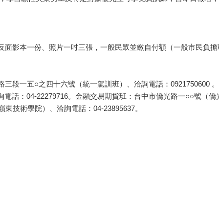
面影本一份、照片一吋三張，一般民眾並繳自付額（一般市民負擔
段一五○之四十六號（統一駕訓班）、洽詢電話：0921750600
：04-22279716。金融交易期貨班：台中市僑光路一○○號（僑光技
技術學院）、洽詢電話：04-23895637。