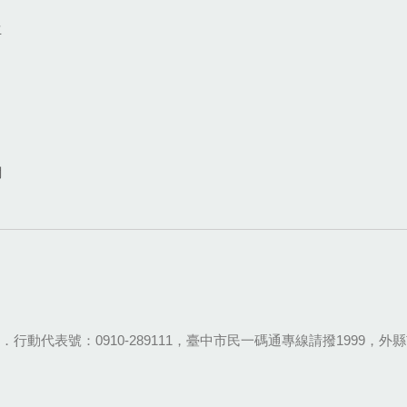
生
網
28-9111．行動代表號：0910-289111，臺中市民一碼通專線請撥1999，外縣市