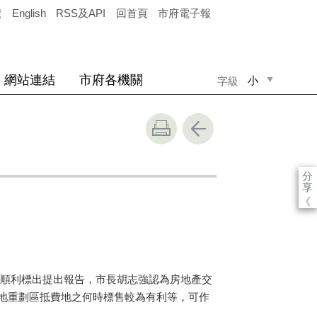
覽
English
RSS及API
回首頁
市府電子報
網站連結
市府各機關
小
字級
中
大
分
享
《
順利標出提出報告，市長胡志強認為房地產交
地重劃區抵費地之何時標售較為有利等，可作