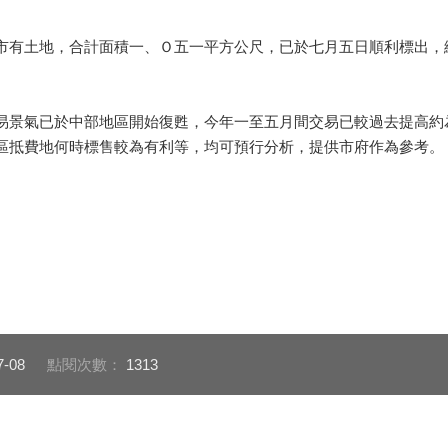
筆市有土地，合計面積一、Ｏ五一平方公尺，已於七月五日順利標出
景氣已於中部地區開始復甦，今年一至五月間交易已較過去提高約
抵費地何時標售較為有利等，均可預行分析，提供市府作為參考。（7
7-08
點閱次數：
1313