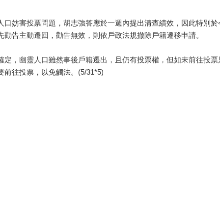
人口妨害投票問題，胡志強答應於一週內提出清查績效，因此特別於
先勸告主動遷回，勸告無效，則依戶政法規撤除戶籍遷移申請。
確定，幽靈人口雖然事後戶籍遷出，且仍有投票權，但如未前往投票
投票，以免觸法。(5/31*5)