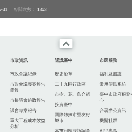
5-31
點閱次數：
1393
市政資訊
認識臺中
市民服務
市政會議紀錄
歷史沿革
福利及照護
市政會議專案報告
二十九區行政區
常用便民系統
簡報
市樹、花、鳥介紹
臺中市政府服務
市長議會施政報告
心
投資臺中
議會專案報告
合署辦公資訊
國際姊妹市暨友好
重大工程成本效益
城市
機關社群
分析
本市相關雙語詞彙
APP專區