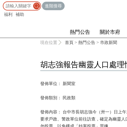
:::
進階搜尋
福利
補助
熱門公告
關於市府
:::
現在位置
首頁
>
熱門公告
>
市政新聞
胡志強報告幽靈人口處理
發佈單位： 新聞室
發佈類別： 民政類
發佈內容： 台中市長胡志強今（卅一）日上午
要求戶政、警政單位前往訪查，確定為幽靈人
勿投票，以免構成「妨害投票」罪嫌。