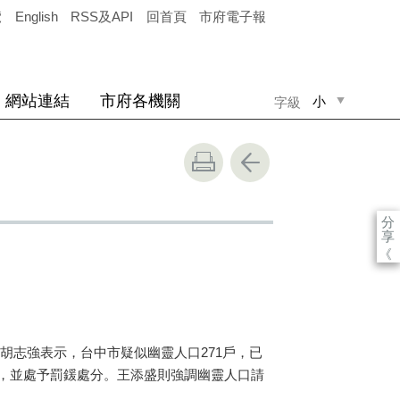
覽
English
RSS及API
回首頁
市府電子報
網站連結
市府各機關
小
字級
中
大
分
享
《
胡志強表示，台中市疑似幽靈人口271戶，已
，並處予罰鍰處分。王添盛則強調幽靈人口請