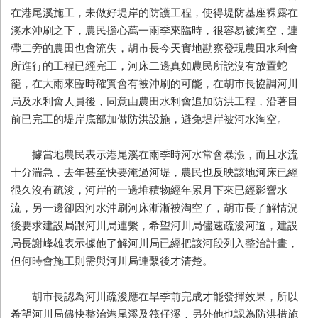
在港尾溪施工，未做好堤岸的防護工程，使得堤防基座裸露在
溪水沖刷之下，農民擔心萬一雨季來臨時，很容易被淘空，連
帶二旁的農田也會流失，胡市長今天實地勘察發現農田水利會
所進行的工程已經完工，河床二邊真如農民所說沒有放置蛇
籠，在大雨來臨時確實會有被沖刷的可能，在胡市長協調河川
局及水利會人員後，同意由農田水利會追加防洪工程，沿著目
前已完工的堤岸底部加做防洪設施，避免堤岸被河水淘空。
據當地農民表示港尾溪在雨季時河水常會暴漲，而且水流
十分湍急，去年甚至快要淹過河堤，農民也反映該地河床已經
很久沒有疏浚，河岸的一邊堆積物經年累月下來已經影響水
流，另一邊卻因河水沖刷河床漸漸被淘空了，胡市長了解情況
後要求建設局跟河川局連繫，希望河川局儘速疏浚河道，建設
局長謝峰雄表示據他了解河川局已經把該河段列入整治計畫，
但何時會施工則需與河川局連繫後才清楚。
胡市長認為河川疏浚應在旱季前完成才能發揮效果，所以
希望河川局儘快整治港尾溪及筏仔溪，另外他也認為防洪措施