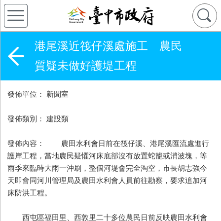
港尾溪近筏仔溪處施工 農民
質疑未做好護堤工程
發佈單位： 新聞室
發佈類別： 建設類
發佈內容： 農田水利會日前在筏仔溪、港尾溪匯流處進行
護岸工程，當地農民疑懼河床底部沒有放置蛇籠或消波塊，等
雨季來臨時大雨一沖刷，整個河堤會完全淘空，市長胡志強今
天即會同河川管理局及農田水利會人員前往勘察，要求追加河
床防洪工程。
西屯區福田里、西敦里二十多位農民日前反映農田水利會