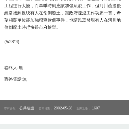
工程進行太慢，而旱季時則應該加強疏浚工作，但河川疏浚後
經常接到反映有人在偷倒廢土，讓政府疏浚工作功虧一簣，希
望相關單位能加強稽查偷倒事件，也請民眾發現有人在河川地
偷倒廢土時趕快跟市府檢舉。
(5/28*4)
聯絡人:無
聯絡電話:無
公共建設
2002-05-28
1697
市府分類：
發布日期：
點閱次數：