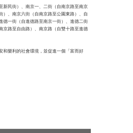
至新民街）、南京一、二街（自南京路至南京
街）、南京六街（自南京路至公園東路）、自
進德一街（自進德路至南京一街）、進德二街
南京路至自由路）、南京路（自雙十路至進德
安和樂利的社會環境，並促進一個「富而好