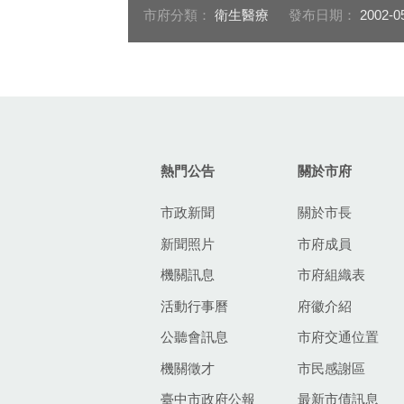
市府分類：
衛生醫療
發布日期：
2002-0
:::
熱門公告
關於市府
市政新聞
關於市長
新聞照片
市府成員
機關訊息
市府組織表
活動行事曆
府徽介紹
公聽會訊息
市府交通位置
機關徵才
市民感謝區
臺中市政府公報
最新市債訊息