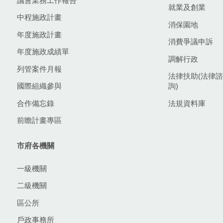
議會業務工作報告
就業及創業
中程施政計畫
消保園地
年度施政計畫
消費爭議申訴
年度施政成績單
調解行政
列管案件月報
法律扶助(法律諮
國際組織參與
詢)
合作備忘錄
法規資料庫
前瞻計畫專區
市府各機關
一級機關
二級機關
區公所
戶政事務所