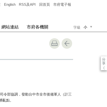
覽
English
RSS及API
回首頁
市府電子報
網站連結
市府各機關
小
字級
中
大
分
享
《
司令部協調，發動台中市全市後備軍人（計三
髒亂點。